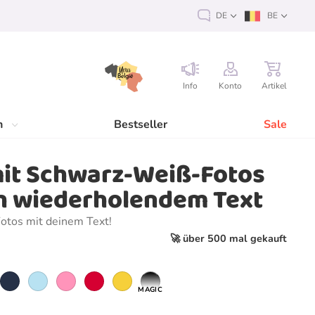
DE
BE
Info
Konto
Artikel
n
Bestseller
Sale
it Schwarz-Weiß-Fotos
h wiederholendem Text
otos mit deinem Text!
🚀 über 500 mal gekauft
MAGIC