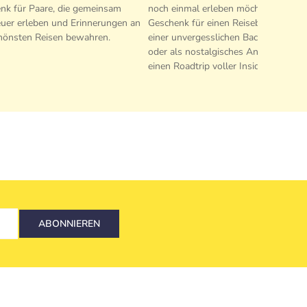
nk für Paare, die gemeinsam
noch einmal erleben möchten. Ideal a
uer erleben und Erinnerungen an
Geschenk für einen Reisebuddy nach
chönsten Reisen bewahren.
einer unvergesslichen Backpacking-T
oder als nostalgisches Andenken an
einen Roadtrip voller Insider-Witze.
ABONNIEREN