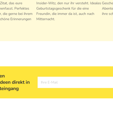
itat, das eure
Insider-Witz, den nur ihr versteht. Ideales
Gesche
nfasst. Perfektes
Geburtstagsgeschenk für die eine
Abente
, die gerne bei ihrem
Freundin, die immer da ist, auch nach
ihre s
schöne Erinnerungen
Mitternacht.
ten
deen direkt in
Ihre E-Mail
teingang