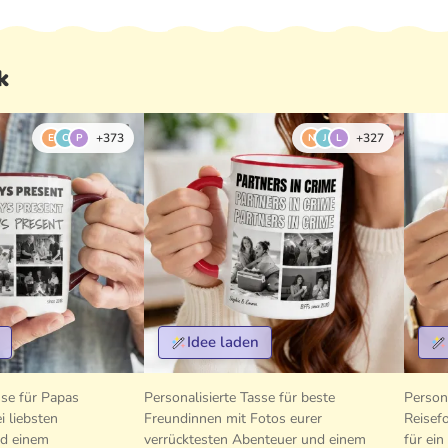
k
+373
+327
E
C
P
N
J
L
Idee laden
sse für Papas
Personalisierte Tasse für beste
Person
i liebsten
Freundinnen mit Fotos eurer
Reisef
d einem
verrücktesten Abenteuer und einem
für ein