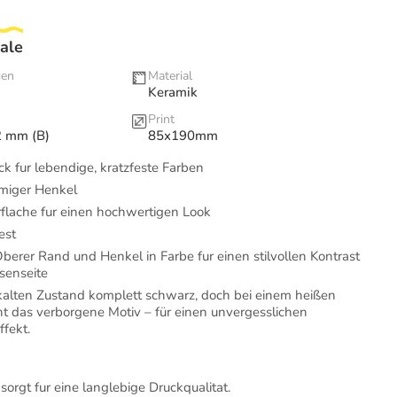
ale
gen
Material
Keramik
Print
2 mm (B)
85x190mm
k fur lebendige, kratzfeste Farben
miger Henkel
lache fur einen hochwertigen Look
est
berer Rand und Henkel in Farbe fur einen stilvollen Kontrast
senseite
alten Zustand komplett schwarz, doch bei einem heißen
nt das verborgene Motiv – für einen unvergesslichen
fekt.
 sorgt fur eine langlebige Druckqualitat.