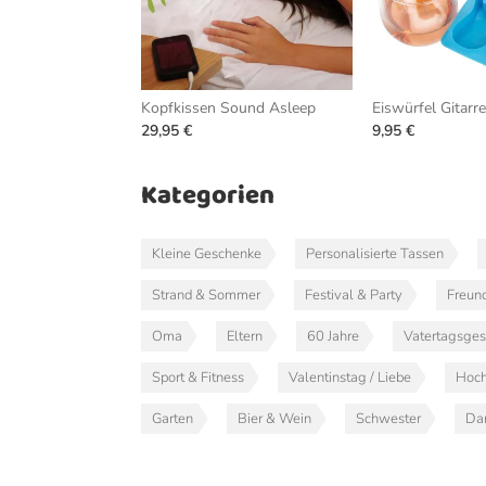
Kopfkissen Sound Asleep
Eiswürfel Gitarre
29,95 €
9,95 €
Kategorien
Kleine Geschenke
Personalisierte Tassen
Strand & Sommer
Festival & Party
Freun
Oma
Eltern
60 Jahre
Vatertagsge
Sport & Fitness
Valentinstag / Liebe
Hoch
Garten
Bier & Wein
Schwester
Da