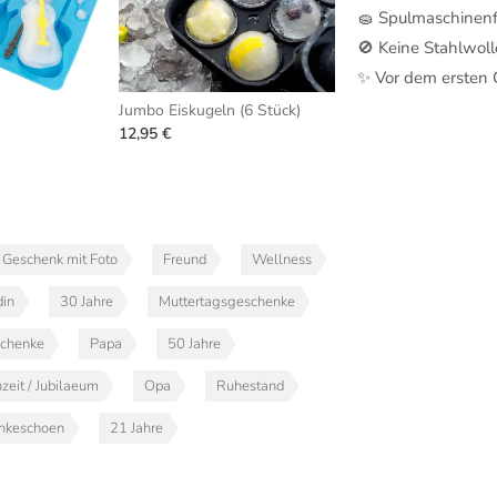
🧽 Spulmaschinenf
🚫 Keine Stahlwo
✨ Vor dem ersten
Jumbo Eiskugeln (6 Stück)
12,95 €
Geschenk mit Foto
Freund
Wellness
din
30 Jahre
Muttertagsgeschenke
schenke
Papa
50 Jahre
zeit / Jubilaeum
Opa
Ruhestand
nkeschoen
21 Jahre