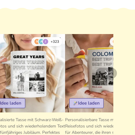
+323
+3
N
A
J
M
R
O
Idee laden
Idee laden
alisierte Tasse mit Schwarz-Weiß-
Personalisierbare Tasse mit drei
otos und sich wiederholendem Text
Reisefotos und sich wiederholendem
 fünfjähriges Jubiläum. Perfektes
für Abenteurer, die ihren schönsten T