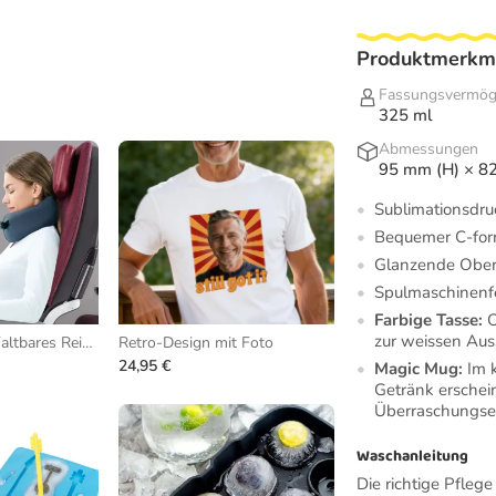
Produktmerkm
Fassungsvermö
325 ml
Abmessungen
95 mm (H) × 8
Sublimationsdruc
Bequemer C-for
Glanzende Oberf
Spulmaschinenf
Farbige Tasse:
O
zur weissen Aus
Nackenkissen - Faltbares Reisekissen
Retro-Design mit Foto
24,95 €
Magic Mug:
Im k
Getränk erschei
Überraschungsef
Waschanleitung
Die richtige Pflege