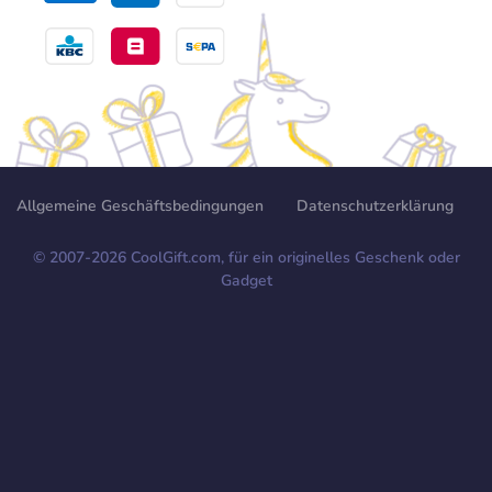
Allgemeine Geschäftsbedingungen
Datenschutzerklärung
© 2007-
2026
CoolGift.com, für ein originelles Geschenk oder
Gadget