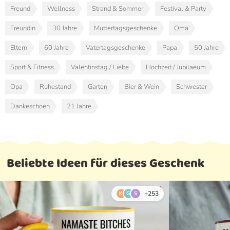
Freund
Wellness
Strand & Sommer
Festival & Party
Freundin
30 Jahre
Muttertagsgeschenke
Oma
Eltern
60 Jahre
Vatertagsgeschenke
Papa
50 Jahre
Sport & Fitness
Valentinstag / Liebe
Hochzeit / Jubilaeum
Opa
Ruhestand
Garten
Bier & Wein
Schwester
Dankeschoen
21 Jahre
Beliebte Ideen für dieses Geschenk
+253
K
G
S