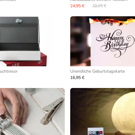
24,95 €
39,95 €
uchtresor
Unendliche Geburtstagskarte
16,95 €