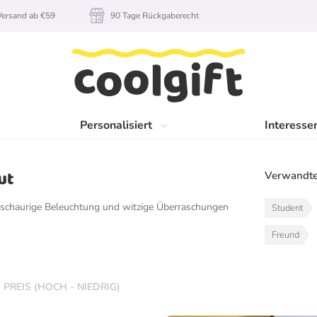
rsand ab €59
90 Tage Rückgaberecht
Personalisiert
Interesse
ut
Verwandte
, schaurige Beleuchtung und witzige Überraschungen
Student
Freund
PREIS (HOCH - NIEDRIG)