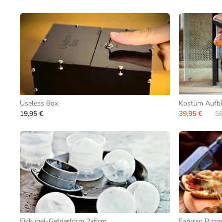
Useless Box
Kostüm Aufbl
19,95 €
39,95 €
59
Eiskugel-Gefrierform 2x6cm
Fahrrad Pizza