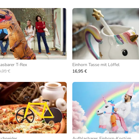
asbarer T-Rex
Einhorn Tasse mit Löffel
,95 €
16,95 €
schneider
Aufblasbares Einhorn-Kostüm