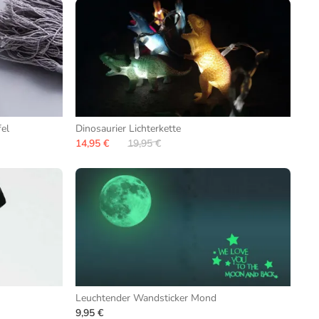
el
Dinosaurier Lichterkette
14,95 €
19,95 €
Leuchtender Wandsticker Mond
9,95 €