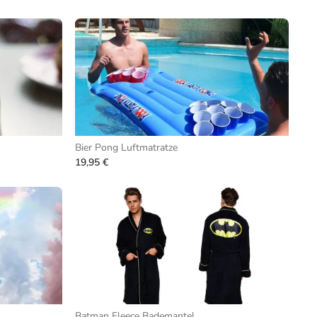
Bier Pong Luftmatratze
19,95 €
Batman Fleece Bademantel