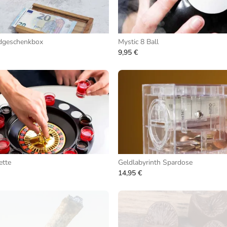
dgeschenkbox
Mystic 8 Ball
9,95 €
ette
Geldlabyrinth Spardose
14,95 €