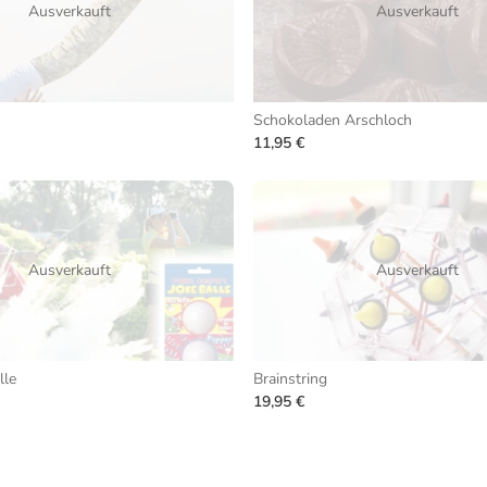
Ausverkauft
Ausverkauft
Schokoladen Arschloch
11,95 €
Ausverkauft
Ausverkauft
lle
Brainstring
19,95 €