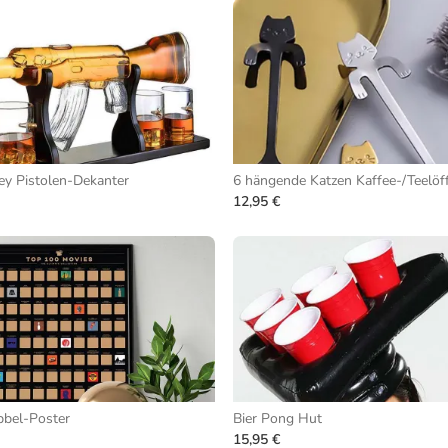
y Pistolen-Dekanter
6 hängende Katzen Kaffee-/Teelöff
12,95 €
bbel-Poster
Bier Pong Hut
15,95 €