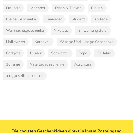
Freundin
Maenner
Essen & Trinken
Frauen
Kleine Geschenke
Teenager
Student
Kollege
Weihnachtsgeschenke
Nikolaus
Einweihungsfeier
Halloween
Karneval
Witzige Und Lustige Geschenke
Gadgets
Bruder
Schwester
Papa
21 Jahre
30 Jahre
Vatertagsgeschenke
Abschluss
Junggesellenabschied
Die coolsten Geschenkideen direkt in Ihrem Posteingang