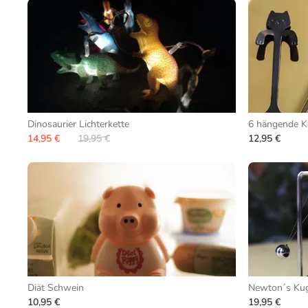
Dinosaurier Lichterkette
6 hängende Ka
14,95 €
19,95 €
12,95 €
Diät Schwein
Newton´s Ku
10,95 €
19,95 €