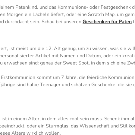
deinem Patenkind, und das Kommunions- oder Festgeschenk dar
den Morgen ein Lächeln liefert, oder eine Scratch Map, um ge
nd durchdacht sein. Schau bei unseren
Geschenken für Paten
f
t, ist meist um die 12. Alt genug, um zu wissen, was sie wil
ersonalisierter Artikel mit Namen und Datum, oder ein kreati
 zu erwachsen sind: genau der Sweet Spot, in dem sich eine Zwö
e Erstkommunion kommt um 7 Jahre, die feierliche Kommunion
fjährige sind halbe Teenager und schätzen Geschenke, die sie
 ist in einem Alter, in dem alles cool sein muss. Schenk ihm 
beeindruckt, oder ein Sturmglas, das Wissenschaft und Stil k
eses Alters wirklich wollen.