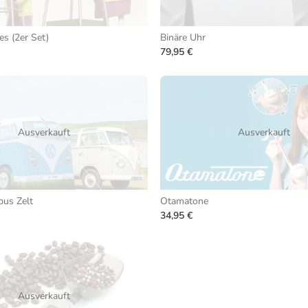
es (2er Set)
Binäre Uhr
79,95 €
Ausverkauft
Ausverkauft
us Zelt
Otamatone
34,95 €
Ausverkauft