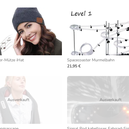
r-Mütze iHat
Spacecoaster Murmelbahn
21,95 €
Ausverkauft
Ausverkauft
enmassage
Signal Pod kabelloses Fahrrad-Si