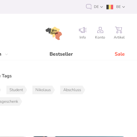
DE
BE
Info
Konto
Artikel
n
Bestseller
Sale
 Tags
Student
Nikolaus
Abschluss
gsgeschenk