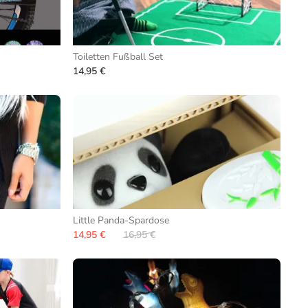
Toiletten Fußball Set
14,95 €
Little Panda-Spardose
14,95 €
16,95 €