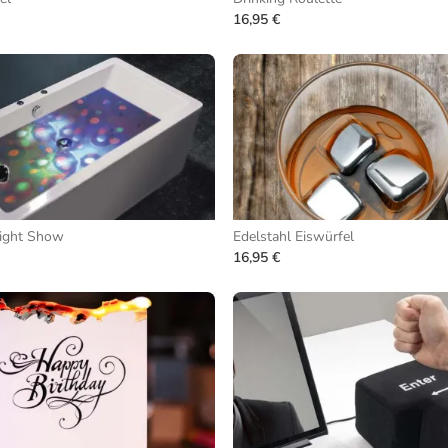
16,95 €
ight Show
Edelstahl Eiswürfel
16,95 €