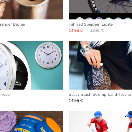
render Becher
Fahrrad Speichen Lichter
14,95 €
19,95 €
Tresor
Sassy Stash Strumpfband-Tasche
14,95 €