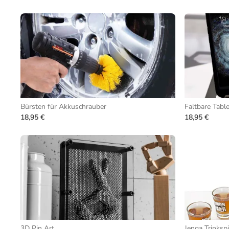
Bürsten für Akkuschrauber
Faltbare Tab
18,95 €
18,95 €
3D Pin Art
Jenga Trinkspi