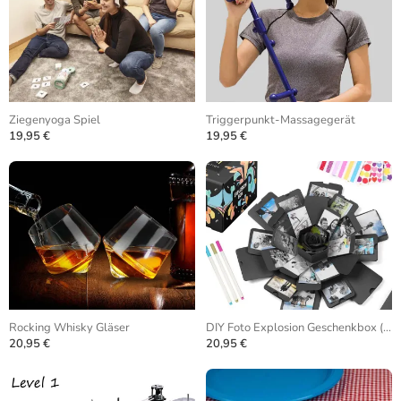
Ziegenyoga Spiel
Triggerpunkt-Massagegerät
19,95 €
19,95 €
Rocking Whisky Gläser
DIY Foto Explosion Geschenkbox (Gefaltet)
20,95 €
20,95 €