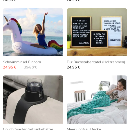
24,95 €
24,95 €
Schwimminsel Einhorn
Filz Buchstabentafel (Holzrahmen)
24,95 €
39,95 €
24,95 €
CouchCoaster Getränkehalter
Meerjungfrau Decke