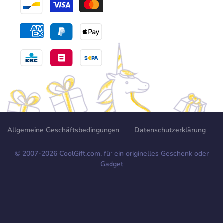
Allgemeine Geschäftsbedingungen
Datenschutzerklärung
© 2007-
2026
CoolGift.com, für ein originelles Geschenk oder
Gadget