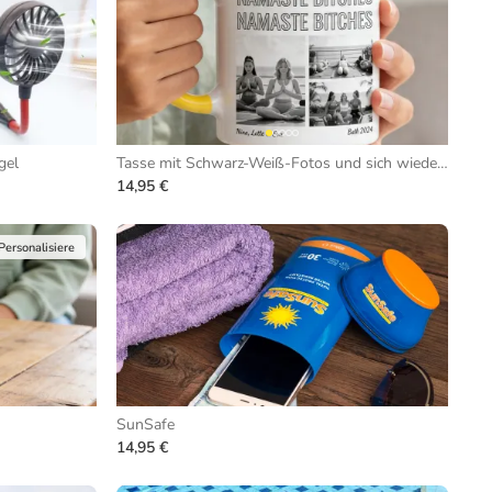
gel
Tasse mit Schwarz-Weiß-Fotos und sich wiederholendem Text
14,95 €
Personalisiere
SunSafe
14,95 €