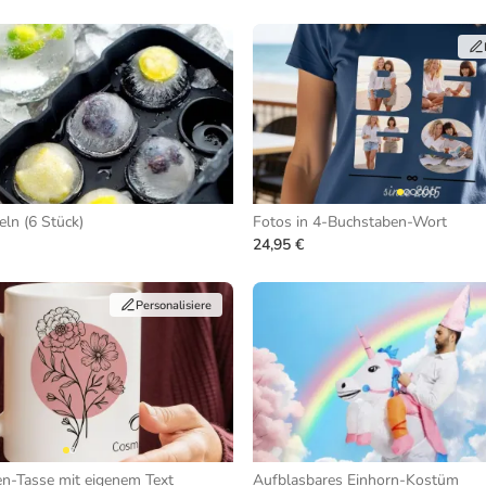
ln (6 Stück)
Fotos in 4-Buchstaben-Wort
24,95 €
Personalisiere
n-Tasse mit eigenem Text
Aufblasbares Einhorn-Kostüm