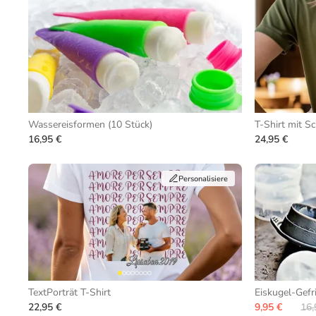
Wassereisformen (10 Stück)
16,95 €
24,95 €
Personalisiere
TextPorträt T-Shirt
Eiskugel-Gefr
22,95 €
9,95 €
16,