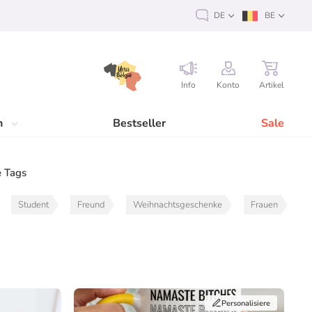
DE
BE
Info
Konto
Artikel
n
Bestseller
Sale
 Tags
Student
Freund
Weihnachtsgeschenke
Frauen
Personalisiere