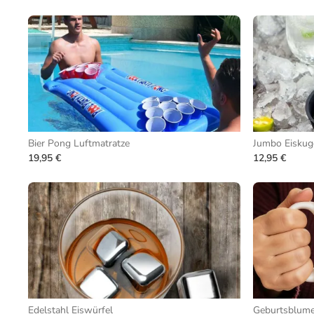
Bier Pong Luftmatratze
Jumbo Eiskuge
19,95 €
12,95 €
Edelstahl Eiswürfel
Geburtsblume