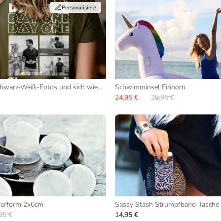
Personalisiere
T-Shirt mit Schwarz-Weiß-Fotos und sich wiederholendem Text
Schwimminsel Einhorn
24,95 €
39,95 €
ierform 2x6cm
Sassy Stash Strumpfband-Tasche
95 €
14,95 €