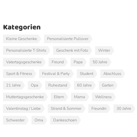
Kategorien
Kleine Geschenke
Personalisierte Pullover
Personalisierte T-Shirts
Geschenk mit Foto
Winter
Vatertagsgeschenke
Freund
Papa
50 Jahre
Sport & Fitness
Festival & Party
Student
Abschluss
21 Jahre
Opa
Ruhestand
60 Jahre
Garten
Muttertagsgeschenke
Eltern
Mama
Wellness
Valentinstag / Liebe
Strand & Sommer
Freundin
30 Jahre
Schwester
Oma
Dankeschoen