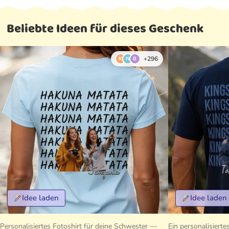
Beliebte Ideen für dieses Geschenk
+296
K
N
B
Idee laden
Idee laden
Personalisiertes Fotoshirt für deine Schwester —
Ein personalisierte