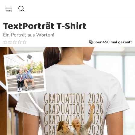
TextPorträt T-Shirt
Ein Porträt aus Worten!
🚀 über 450 mal gekauft