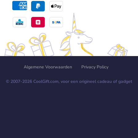
Algemene Voorwaarden
Privacy Policy
© 2007-
2026
CoolGift.com, voor een origineel cadeau of gadget