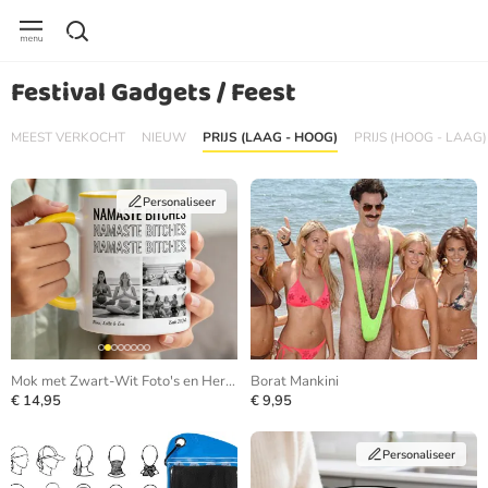
Festival Gadgets / Feest
MEEST VERKOCHT
NIEUW
PRIJS (LAAG - HOOG)
PRIJS (HOOG - LAAG)
Personaliseer
Mok met Zwart-Wit Foto's en Herhalende Tekst
Borat Mankini
€ 14,95
€ 9,95
Personaliseer