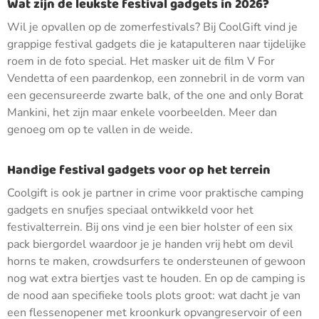
Wat zijn de leukste festival gadgets in 2026?
Wil je opvallen op de zomerfestivals? Bij CoolGift vind je
grappige festival gadgets die je katapulteren naar tijdelijke
roem in de foto special. Het masker uit de film V For
Vendetta of een paardenkop, een zonnebril in de vorm van
een gecensureerde zwarte balk, of the one and only Borat
Mankini, het zijn maar enkele voorbeelden. Meer dan
genoeg om op te vallen in de weide.
Handige festival gadgets voor op het terrein
Coolgift is ook je partner in crime voor praktische camping
gadgets en snufjes speciaal ontwikkeld voor het
festivalterrein. Bij ons vind je een bier holster of een six
pack biergordel waardoor je je handen vrij hebt om devil
horns te maken, crowdsurfers te ondersteunen of gewoon
nog wat extra biertjes vast te houden. En op de camping is
de nood aan specifieke tools plots groot: wat dacht je van
een flessenopener met kroonkurk opvangreservoir of een