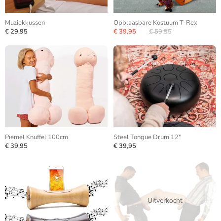
Muziekkussen
Opblaasbare Kostuum T-Rex
€ 29,95
€ 39,95
€ 59,95
Piemel Knuffel 100cm
Steel Tongue Drum 12''
€ 39,95
€ 39,95
Uitverkocht