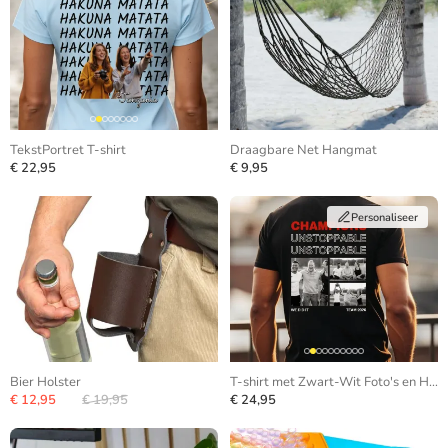
TekstPortret T-shirt
Draagbare Net Hangmat
€ 22,95
€ 9,95
Personaliseer
Bier Holster
T-shirt met Zwart-Wit Foto's en Herhalende Tekst
€ 12,95
€ 19,95
€ 24,95