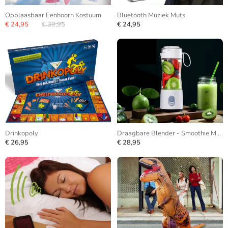
Opblaasbaar Eenhoorn Kostuum
Bluetooth Muziek Muts
€ 24,95
€ 39,95
€ 24,95
Drinkopoly
Draagbare Blender - Smoothie Maker
€ 26,95
€ 28,95