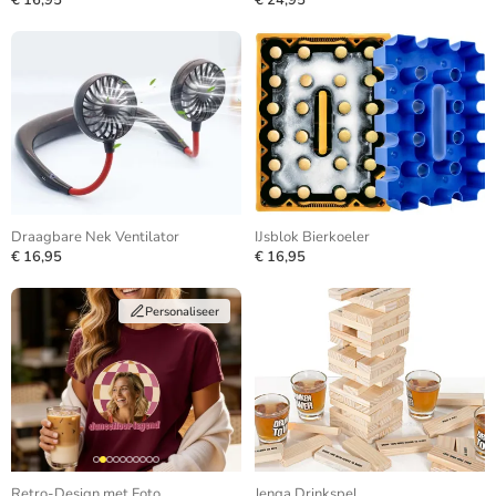
€ 16,95
€ 24,95
Draagbare Nek Ventilator
IJsblok Bierkoeler
€ 16,95
€ 16,95
Personaliseer
Retro-Design met Foto
Jenga Drinkspel