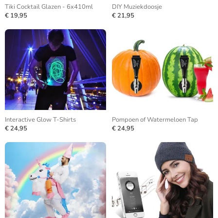
Tiki Cocktail Glazen - 6x410ml
DIY Muziekdoosje
€ 19,95
€ 21,95
Interactive Glow T-Shirts
Pompoen of Watermeloen Tap
€ 24,95
€ 24,95