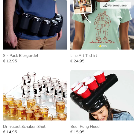
Personaliseer
Six Pack Biergordel
Line Art T-shirt
€ 12,95
€ 24,95
Drinkspel Schaken Shot
Beer Pong Hoed
€ 14,95
€ 15,95