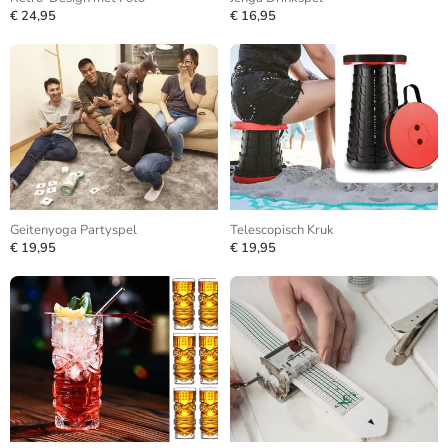
€ 24,95
€ 16,95
Geitenyoga Partyspel
Telescopisch Kruk
€ 19,95
€ 19,95