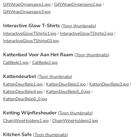
GiftWrapOrganizerp1.jpg
/
GiftWrapOrganizerp2.jpg
/
GiftWrapOrganizerp3.jpg
Interactive Glow T-Shirts
(
Toon thumbnails
)
InteractiveGlowTShirtp1.jpg
/
InteractiveGlowTShirtp2.jpg
/
InteractiveGlowTShirtp03.jpg
Kattenbed Voor Aan Het Raam
(
Toon thumbnails
)
CatBedp1.jpg
/
CatBedp2.jpg
Kattendeurbel
(
Toon thumbnails
)
KattenDeurBelp1.jpg
/
KattenDeurBelp2.jpg
/
KattenDeurBelp3.jpg
/
KattenDeurBelp4.jpg
/
KattenDeurBelp5_0.jpg
/
KattenDeurBelp6_0.jpg
Ketting Wijnfleshouder
(
Toon thumbnails
)
ChainWineHolderp1.jpg
/
ChainWineHolderp2.jpg
Kitchen Safe
(
Toon thumbnails
)