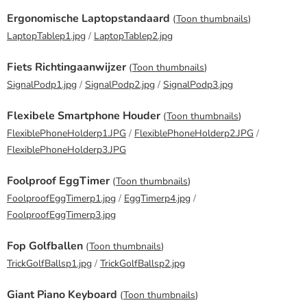
Ergonomische Laptopstandaard
(
Toon thumbnails
)
LaptopTablep1.jpg
/
LaptopTablep2.jpg
Fiets Richtingaanwijzer
(
Toon thumbnails
)
SignalPodp1.jpg
/
SignalPodp2.jpg
/
SignalPodp3.jpg
Flexibele Smartphone Houder
(
Toon thumbnails
)
FlexiblePhoneHolderp1.JPG
/
FlexiblePhoneHolderp2.JPG
/
FlexiblePhoneHolderp3.JPG
Foolproof EggTimer
(
Toon thumbnails
)
FoolproofEggTimerp1.jpg
/
EggTimerp4.jpg
/
FoolproofEggTimerp3.jpg
Fop Golfballen
(
Toon thumbnails
)
TrickGolfBallsp1.jpg
/
TrickGolfBallsp2.jpg
Giant Piano Keyboard
(
Toon thumbnails
)