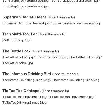
SunSafep8.jpg
/
SunSafep9.jpg
/
SunSafep3.jpg
/
SunSafep4.jpg
/
SunSafep1.jpg
/
SunSafep5.jpg
Superman Badjas Fleece
(
Toon thumbnails
)
SupermanBathrobeFleecep1.jpg
/
SupermanBathrobeFleecep2.jpg
Tech Multi-Tool Pen
(
Toon thumbnails
)
MultiToolPenp7.jpg
The Bottle Lock
(
Toon thumbnails
)
TheBottleLockp1.jpg
/
TheBottleLockp3.jpg
/
TheBottleLockp4.jpg
/
TheBottleLockp2.jpg
The Infamous Drinking Bird
(
Toon thumbnails
)
TheInfamousDrinkingBirdp1.jpg
/
TheInfamousDrinkingBirdp2.jpg
Tic Tac Toe Drinkspel
(
Toon thumbnails
)
TicTacToeDrinkingGamep1.jpg
/
TicTacToeDrinkingGamep3.jpg
/
TicTacToeDrinkingGamep2.jpg