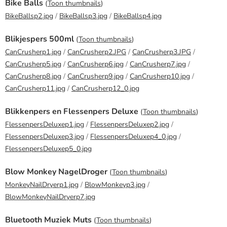
Bike Balls
(
Toon thumbnails
)
BikeBallsp2.jpg
/
BikeBallsp3.jpg
/
BikeBallsp4.jpg
Blikjespers 500ml
(
Toon thumbnails
)
CanCrusherp1.jpg
/
CanCrusherp2.JPG
/
CanCrusherp3.JPG
/
CanCrusherp5.jpg
/
CanCrusherp6.jpg
/
CanCrusherp7.jpg
/
CanCrusherp8.jpg
/
CanCrusherp9.jpg
/
CanCrusherp10.jpg
/
CanCrusherp11.jpg
/
CanCrusherp12_0.jpg
Blikkenpers en Flessenpers Deluxe
(
Toon thumbnails
)
FlessenpersDeluxep1.jpg
/
FlessenpersDeluxep2.jpg
/
FlessenpersDeluxep3.jpg
/
FlessenpersDeluxep4_0.jpg
/
FlessenpersDeluxep5_0.jpg
Blow Monkey NagelDroger
(
Toon thumbnails
)
MonkeyNailDryerp1.jpg
/
BlowMonkeyp3.jpg
/
BlowMonkeyNailDryerp7.jpg
Bluetooth Muziek Muts
(
Toon thumbnails
)