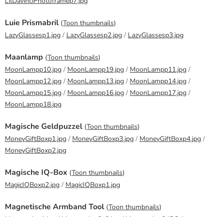
LilDavinciPhotoframep7.jpg
Luie Prismabril
(
Toon thumbnails
)
LazyGlassesp1.jpg
/
LazyGlassesp2.jpg
/
LazyGlassesp3.jpg
Maanlamp
(
Toon thumbnails
)
MoonLampp10.jpg
/
MoonLampp19.jpg
/
MoonLampp11.jpg
/
MoonLampp12.jpg
/
MoonLampp13.jpg
/
MoonLampp14.jpg
/
MoonLampp15.jpg
/
MoonLampp16.jpg
/
MoonLampp17.jpg
/
MoonLampp18.jpg
Magische Geldpuzzel
(
Toon thumbnails
)
MoneyGiftBoxp1.jpg
/
MoneyGiftBoxp3.jpg
/
MoneyGiftBoxp4.jpg
/
MoneyGiftBoxp2.jpg
Magische IQ-Box
(
Toon thumbnails
)
MagicIQBoxp2.jpg
/
MagicIQBoxp1.jpg
Magnetische Armband Tool
(
Toon thumbnails
)