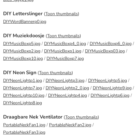
DIY Letterslinger
(
Toon thumbnails
)
DIYWordBannerp0.jpg
DIY Muziekdoosje
(
Toon thumbnails
)
DIYMusicBoxp5.jpg
/
DIYMusicBoxp4_0.jpg
/
DIYMusicBoxp6_0.jpg
/
DIYMusicBoxp2.jpg
/
DIYMusicBoxp1.jpg
/
DIYMusicBoxp03.jpg
/
DIYMusicBoxp10.jpg
/
DIYMusicBoxp7.jpg
DIY Neon Sign
(
Toon thumbnails
)
DIYNeonLightp1.jpg
/
DIYNeonLightp3.jpg
/
DIYNeonLightp5.jpg
/
DIYNeonLightp7.jpg
/
DIYNeonLightp2_0.jpg
/
DIYNeonLightp9.jpg
/
DIYNeonLightp10.jpg
/
DIYNeonLightp4.jpg
/
DIYNeonLightp6.jpg
/
DIYNeonLightp8.jpg
Draagbare Nek Ventilator
(
Toon thumbnails
)
PortableNeckFan1.jpg
/
PortableNeckFan2.jpg
/
PortableNeckFan3.jpg