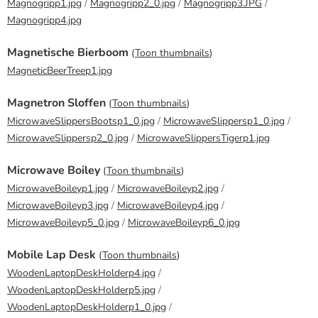
Magnogripp1.jpg
/
Magnogripp2_0.jpg
/
Magnogripp3.JPG
/
Magnogripp4.jpg
Magnetische Bierboom
(
Toon thumbnails
)
MagneticBeerTreep1.jpg
Magnetron Sloffen
(
Toon thumbnails
)
MicrowaveSlippersBootsp1_0.jpg
/
MicrowaveSlippersp1_0.jpg
/
MicrowaveSlippersp2_0.jpg
/
MicrowaveSlippersTigerp1.jpg
Microwave Boiley
(
Toon thumbnails
)
MicrowaveBoileyp1.jpg
/
MicrowaveBoileyp2.jpg
/
MicrowaveBoileyp3.jpg
/
MicrowaveBoileyp4.jpg
/
MicrowaveBoileyp5_0.jpg
/
MicrowaveBoileyp6_0.jpg
Mobile Lap Desk
(
Toon thumbnails
)
WoodenLaptopDeskHolderp4.jpg
/
WoodenLaptopDeskHolderp5.jpg
/
WoodenLaptopDeskHolderp1_0.jpg
/