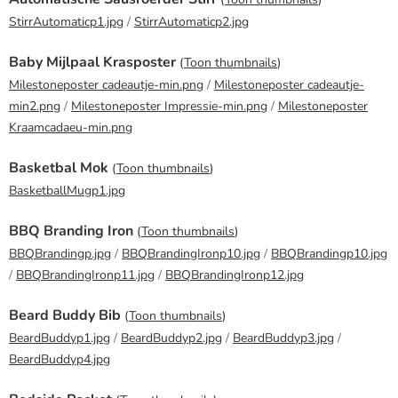
StirrAutomaticp1.jpg
/
StirrAutomaticp2.jpg
Baby Mijlpaal Krasposter
(
Toon thumbnails
)
Milestoneposter cadeautje-min.png
/
Milestoneposter cadeautje-
min2.png
/
Milestoneposter Impressie-min.png
/
Milestoneposter
Kraamcadaeu-min.png
Basketbal Mok
(
Toon thumbnails
)
BasketballMugp1.jpg
BBQ Branding Iron
(
Toon thumbnails
)
BBQBrandingp.jpg
/
BBQBrandingIronp10.jpg
/
BBQBrandingp10.jpg
/
BBQBrandingIronp11.jpg
/
BBQBrandingIronp12.jpg
Beard Buddy Bib
(
Toon thumbnails
)
BeardBuddyp1.jpg
/
BeardBuddyp2.jpg
/
BeardBuddyp3.jpg
/
BeardBuddyp4.jpg