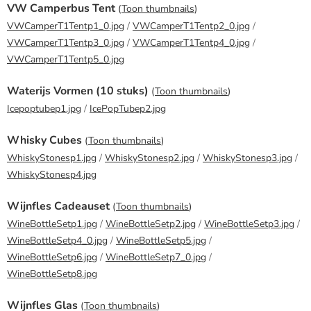
VW Camperbus Tent
(
Toon thumbnails
)
VWCamperT1Tentp1_0.jpg
/
VWCamperT1Tentp2_0.jpg
/
VWCamperT1Tentp3_0.jpg
/
VWCamperT1Tentp4_0.jpg
/
VWCamperT1Tentp5_0.jpg
Waterijs Vormen (10 stuks)
(
Toon thumbnails
)
Icepoptubep1.jpg
/
IcePopTubep2.jpg
Whisky Cubes
(
Toon thumbnails
)
WhiskyStonesp1.jpg
/
WhiskyStonesp2.jpg
/
WhiskyStonesp3.jpg
/
WhiskyStonesp4.jpg
Wijnfles Cadeauset
(
Toon thumbnails
)
WineBottleSetp1.jpg
/
WineBottleSetp2.jpg
/
WineBottleSetp3.jpg
/
WineBottleSetp4_0.jpg
/
WineBottleSetp5.jpg
/
WineBottleSetp6.jpg
/
WineBottleSetp7_0.jpg
/
WineBottleSetp8.jpg
Wijnfles Glas
(
Toon thumbnails
)