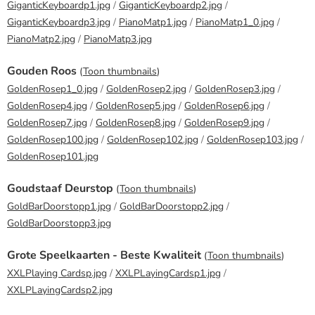
GiganticKeyboardp1.jpg
/
GiganticKeyboardp2.jpg
/
GiganticKeyboardp3.jpg
/
PianoMatp1.jpg
/
PianoMatp1_0.jpg
/
PianoMatp2.jpg
/
PianoMatp3.jpg
Gouden Roos
(
Toon thumbnails
)
GoldenRosep1_0.jpg
/
GoldenRosep2.jpg
/
GoldenRosep3.jpg
/
GoldenRosep4.jpg
/
GoldenRosep5.jpg
/
GoldenRosep6.jpg
/
GoldenRosep7.jpg
/
GoldenRosep8.jpg
/
GoldenRosep9.jpg
/
GoldenRosep100.jpg
/
GoldenRosep102.jpg
/
GoldenRosep103.jpg
/
GoldenRosep101.jpg
Goudstaaf Deurstop
(
Toon thumbnails
)
GoldBarDoorstopp1.jpg
/
GoldBarDoorstopp2.jpg
/
GoldBarDoorstopp3.jpg
Grote Speelkaarten - Beste Kwaliteit
(
Toon thumbnails
)
XXLPlaying Cardsp.jpg
/
XXLPLayingCardsp1.jpg
/
XXLPLayingCardsp2.jpg