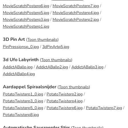
MovieScratchPosterp6.jpg
/
MovieScratchPosterp7.jpg
/
MovieScratchPosterp5.jpg
/
MovieScratchPosterp4.jpg
/
MovieScratchPosterp3.jpg
/
MovieScratchPosterp2.jpg
/
MovieScratchPosterp1.jpg
3D Pin Art
(
Toon thumbnails
)
PinPressionsp_0.jpg
/
3dPinArtp5.jpg
3d Ufo Labyrinth
(
Toon thumbnails
)
AddictABallp.jpg
/
AddictABallp2.jpg
/
AddictABallp3.jpg
/
AddictABallp4.jpg
Aardappel Spiraalsnijder
(
Toon thumbnails
)
PotatoTwisterp1_0.jpg
/
PotatoTwisterp2.jpg
/
PotatoTwisterp3_0.jpg
/
PotatoTwisterp4.jpg
/
PotatoTwisterp5_0.jpg
/
PotatoTwisterp6.jpg
/
PotatoTwisterp7.jpg
/
PotatoTwisterp8.jpg
Automatische Sausroerder Stirr
(
Toon thumbnails
)