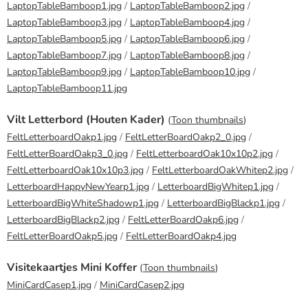
LaptopTableBamboop1.jpg
/
LaptopTableBamboop2.jpg
/
LaptopTableBamboop3.jpg
/
LaptopTableBamboop4.jpg
/
LaptopTableBamboop5.jpg
/
LaptopTableBamboop6.jpg
/
LaptopTableBamboop7.jpg
/
LaptopTableBamboop8.jpg
/
LaptopTableBamboop9.jpg
/
LaptopTableBamboop10.jpg
/
LaptopTableBamboop11.jpg
Vilt Letterbord (Houten Kader)
(
Toon thumbnails
)
FeltLetterboardOakp1.jpg
/
FeltLetterBoardOakp2_0.jpg
/
FeltLetterBoardOakp3_0.jpg
/
FeltLetterboardOak10x10p2.jpg
/
FeltLetterboardOak10x10p3.jpg
/
FeltLetterboardOakWhitep2.jpg
/
LetterboardHappyNewYearp1.jpg
/
LetterboardBigWhitep1.jpg
/
LetterboardBigWhiteShadowp1.jpg
/
LetterboardBigBlackp1.jpg
/
LetterboardBigBlackp2.jpg
/
FeltLetterBoardOakp6.jpg
/
FeltLetterBoardOakp5.jpg
/
FeltLetterBoardOakp4.jpg
Visitekaartjes Mini Koffer
(
Toon thumbnails
)
MiniCardCasep1.jpg
/
MiniCardCasep2.jpg