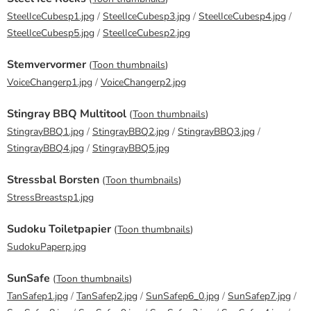
SteelIceCubesp1.jpg
/
SteelIceCubesp3.jpg
/
SteelIceCubesp4.jpg
/
SteelIceCubesp5.jpg
/
SteelIceCubesp2.jpg
Stemvervormer
(
Toon thumbnails
)
VoiceChangerp1.jpg
/
VoiceChangerp2.jpg
Stingray BBQ Multitool
(
Toon thumbnails
)
StingrayBBQ1.jpg
/
StingrayBBQ2.jpg
/
StingrayBBQ3.jpg
/
StingrayBBQ4.jpg
/
StingrayBBQ5.jpg
Stressbal Borsten
(
Toon thumbnails
)
StressBreastsp1.jpg
Sudoku Toiletpapier
(
Toon thumbnails
)
SudokuPaperp.jpg
SunSafe
(
Toon thumbnails
)
TanSafep1.jpg
/
TanSafep2.jpg
/
SunSafep6_0.jpg
/
SunSafep7.jpg
/