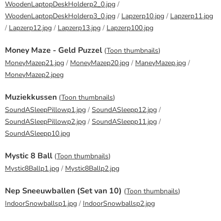
WoodenLaptopDeskHolderp2_0.jpg
/
WoodenLaptopDeskHolderp3_0.jpg
/
Lapzerp10.jpg
/
Lapzerp11.jpg
/
Lapzerp12.jpg
/
Lapzerp13.jpg
/
Lapzerp100.jpg
Money Maze - Geld Puzzel
(
Toon thumbnails
)
MoneyMazep21.jpg
/
MoneyMazep20.jpg
/
ManeyMazep.jpg
/
MoneyMazep2.jpeg
Muziekkussen
(
Toon thumbnails
)
SoundASleepPillowp1.jpg
/
SoundASleepp12.jpg
/
SoundASleepPillowp2.jpg
/
SoundASleepp11.jpg
/
SoundASleepp10.jpg
Mystic 8 Ball
(
Toon thumbnails
)
Mystic8Ballp1.jpg
/
Mystic8Ballp2.jpg
Nep Sneeuwballen (Set van 10)
(
Toon thumbnails
)
IndoorSnowballsp1.jpg
/
IndoorSnowballsp2.jpg