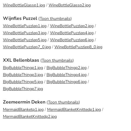
WineBottleGlassp1.jpg
/
WineBottleGlassp2.jpg
Wijnfles Puzzel
(
Toon thumbnails
)
WineBottlePuzzlep1.jpg
/
WineBottlePuzzlep2.jpg
/
WineBottlePuzzlep3.jpg
/
WineBottlePuzzlep4.jpg
/
WineBottlePuzzlep5.jpg
/
WineBottlePuzzlep6.jpg
/
WineBottlePuzzlep7_0.jpg
/
WineBottlePuzzlep8_0.jpg
XXL Bellenblaas
(
Toon thumbnails
)
BigBubbleThingp1.jpg
/
BigBubbleThingp2.jpg
/
BigBubbleThingp3.jpg
/
BigBubbleThingp4.jpg
/
BigBubbleThingp5.jpg
/
BigBubbleThingp6.jpg
/
BigBubbleThingp7.jpg
Zeemeermin Deken
(
Toon thumbnails
)
MermaidBlanketp1.jpg
/
MermaidBlanketKnittedp1.jpg
/
MermaidBlanketKnittedp2.jpg