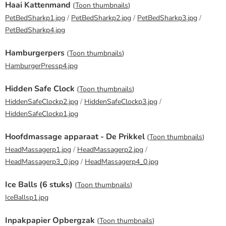
Haai Kattenmand
(
Toon thumbnails
)
PetBedSharkp1.jpg
/
PetBedSharkp2.jpg
/
PetBedSharkp3.jpg
/
PetBedSharkp4.jpg
Hamburgerpers
(
Toon thumbnails
)
HamburgerPressp4.jpg
Hidden Safe Clock
(
Toon thumbnails
)
HiddenSafeClockp2.jpg
/
HiddenSafeClockp3.jpg
/
HiddenSafeClockp1.jpg
Hoofdmassage apparaat - De Prikkel
(
Toon thumbnails
)
HeadMassagerp1.jpg
/
HeadMassagerp2.jpg
/
HeadMassagerp3_0.jpg
/
HeadMassagerp4_0.jpg
Ice Balls (6 stuks)
(
Toon thumbnails
)
IceBallsp1.jpg
Inpakpapier Opbergzak
(
Toon thumbnails
)