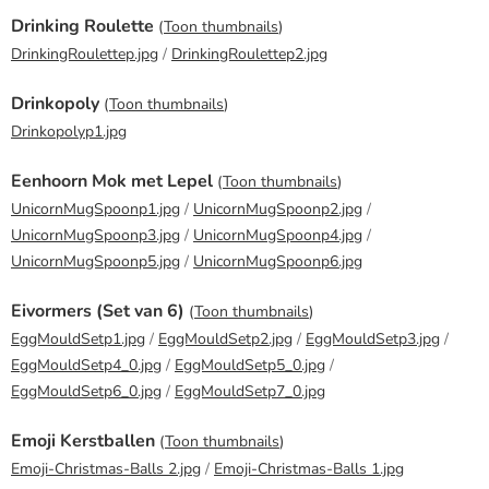
Drinking Roulette
(
Toon thumbnails
)
DrinkingRoulettep.jpg
/
DrinkingRoulettep2.jpg
Drinkopoly
(
Toon thumbnails
)
Drinkopolyp1.jpg
Eenhoorn Mok met Lepel
(
Toon thumbnails
)
UnicornMugSpoonp1.jpg
/
UnicornMugSpoonp2.jpg
/
UnicornMugSpoonp3.jpg
/
UnicornMugSpoonp4.jpg
/
UnicornMugSpoonp5.jpg
/
UnicornMugSpoonp6.jpg
Eivormers (Set van 6)
(
Toon thumbnails
)
EggMouldSetp1.jpg
/
EggMouldSetp2.jpg
/
EggMouldSetp3.jpg
/
EggMouldSetp4_0.jpg
/
EggMouldSetp5_0.jpg
/
EggMouldSetp6_0.jpg
/
EggMouldSetp7_0.jpg
Emoji Kerstballen
(
Toon thumbnails
)
Emoji-Christmas-Balls 2.jpg
/
Emoji-Christmas-Balls 1.jpg