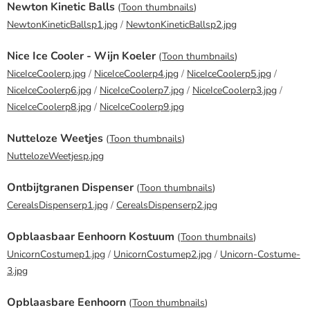
Newton Kinetic Balls
(
Toon thumbnails
)
NewtonKineticBallsp1.jpg
/
NewtonKineticBallsp2.jpg
Nice Ice Cooler - Wijn Koeler
(
Toon thumbnails
)
NiceIceCoolerp.jpg
/
NiceIceCoolerp4.jpg
/
NiceIceCoolerp5.jpg
/
NiceIceCoolerp6.jpg
/
NiceIceCoolerp7.jpg
/
NiceIceCoolerp3.jpg
/
NiceIceCoolerp8.jpg
/
NiceIceCoolerp9.jpg
Nutteloze Weetjes
(
Toon thumbnails
)
NuttelozeWeetjesp.jpg
Ontbijtgranen Dispenser
(
Toon thumbnails
)
CerealsDispenserp1.jpg
/
CerealsDispenserp2.jpg
Opblaasbaar Eenhoorn Kostuum
(
Toon thumbnails
)
UnicornCostumep1.jpg
/
UnicornCostumep2.jpg
/
Unicorn-Costume-
3.jpg
Opblaasbare Eenhoorn
(
Toon thumbnails
)