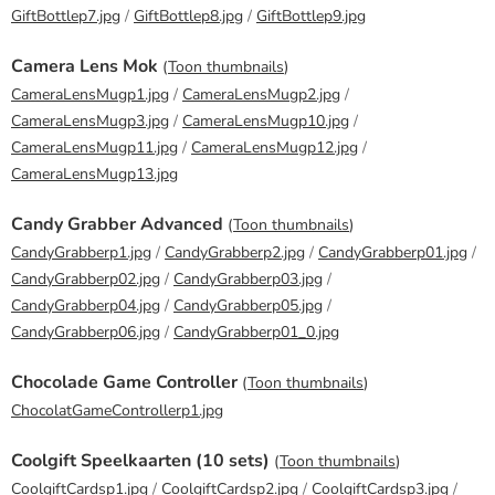
GiftBottlep7.jpg
/
GiftBottlep8.jpg
/
GiftBottlep9.jpg
Camera Lens Mok
(
Toon thumbnails
)
CameraLensMugp1.jpg
/
CameraLensMugp2.jpg
/
CameraLensMugp3.jpg
/
CameraLensMugp10.jpg
/
CameraLensMugp11.jpg
/
CameraLensMugp12.jpg
/
CameraLensMugp13.jpg
Candy Grabber Advanced
(
Toon thumbnails
)
CandyGrabberp1.jpg
/
CandyGrabberp2.jpg
/
CandyGrabberp01.jpg
/
CandyGrabberp02.jpg
/
CandyGrabberp03.jpg
/
CandyGrabberp04.jpg
/
CandyGrabberp05.jpg
/
CandyGrabberp06.jpg
/
CandyGrabberp01_0.jpg
Chocolade Game Controller
(
Toon thumbnails
)
ChocolatGameControllerp1.jpg
Coolgift Speelkaarten (10 sets)
(
Toon thumbnails
)
CoolgiftCardsp1.jpg
/
CoolgiftCardsp2.jpg
/
CoolgiftCardsp3.jpg
/