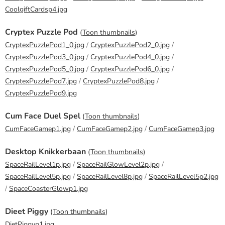
CoolgiftCardsp4.jpg
Cryptex Puzzle Pod
(
Toon thumbnails
)
CryptexPuzzlePod1_0.jpg
/
CryptexPuzzlePod2_0.jpg
/
CryptexPuzzlePod3_0.jpg
/
CryptexPuzzlePod4_0.jpg
/
CryptexPuzzlePod5_0.jpg
/
CryptexPuzzlePod6_0.jpg
/
CryptexPuzzlePod7.jpg
/
CryptexPuzzlePod8.jpg
/
CryptexPuzzlePod9.jpg
Cum Face Duel Spel
(
Toon thumbnails
)
CumFaceGamep1.jpg
/
CumFaceGamep2.jpg
/
CumFaceGamep3.jpg
Desktop Knikkerbaan
(
Toon thumbnails
)
SpaceRailLevel1p.jpg
/
SpaceRailGlowLevel2p.jpg
/
SpaceRailLevel5p.jpg
/
SpaceRailLevel8p.jpg
/
SpaceRailLevel5p2.jpg
/
SpaceCoasterGlowp1.jpg
Dieet Piggy
(
Toon thumbnails
)
DietPiggyp1.jpg