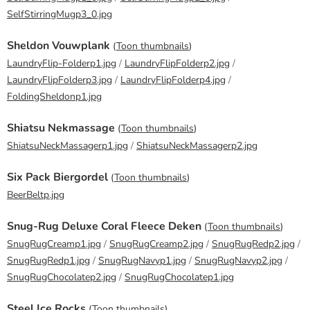
SelfStirringMugp3_0.jpg
Sheldon Vouwplank
(
Toon thumbnails
)
LaundryFlip-Folderp1.jpg
/
LaundryFlipFolderp2.jpg
/
LaundryFlipFolderp3.jpg
/
LaundryFlipFolderp4.jpg
/
FoldingSheldonp1.jpg
Shiatsu Nekmassage
(
Toon thumbnails
)
ShiatsuNeckMassagerp1.jpg
/
ShiatsuNeckMassagerp2.jpg
Six Pack Biergordel
(
Toon thumbnails
)
BeerBeltp.jpg
Snug-Rug Deluxe Coral Fleece Deken
(
Toon thumbnails
)
SnugRugCreamp1.jpg
/
SnugRugCreamp2.jpg
/
SnugRugRedp2.jpg
/
SnugRugRedp1.jpg
/
SnugRugNavyp1.jpg
/
SnugRugNavyp2.jpg
/
SnugRugChocolatep2.jpg
/
SnugRugChocolatep1.jpg
Steel Ice Rocks
(
Toon thumbnails
)