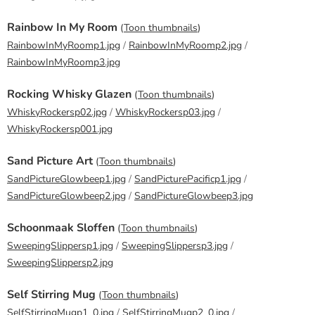
Rainbow In My Room
(
Toon thumbnails
)
RainbowInMyRoomp1.jpg
/
RainbowInMyRoomp2.jpg
/
RainbowInMyRoomp3.jpg
Rocking Whisky Glazen
(
Toon thumbnails
)
WhiskyRockersp02.jpg
/
WhiskyRockersp03.jpg
/
WhiskyRockersp001.jpg
Sand Picture Art
(
Toon thumbnails
)
SandPictureGlowbeep1.jpg
/
SandPicturePacificp1.jpg
/
SandPictureGlowbeep2.jpg
/
SandPictureGlowbeep3.jpg
Schoonmaak Sloffen
(
Toon thumbnails
)
SweepingSlippersp1.jpg
/
SweepingSlippersp3.jpg
/
SweepingSlippersp2.jpg
Self Stirring Mug
(
Toon thumbnails
)
SelfStirringMugp1_0.jpg
/
SelfStirringMugp2_0.jpg
/