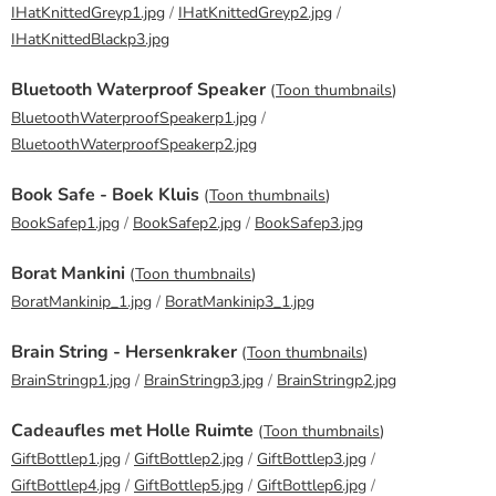
IHatKnittedGreyp1.jpg
/
IHatKnittedGreyp2.jpg
/
IHatKnittedBlackp3.jpg
Bluetooth Waterproof Speaker
(
Toon thumbnails
)
BluetoothWaterproofSpeakerp1.jpg
/
BluetoothWaterproofSpeakerp2.jpg
Book Safe - Boek Kluis
(
Toon thumbnails
)
BookSafep1.jpg
/
BookSafep2.jpg
/
BookSafep3.jpg
Borat Mankini
(
Toon thumbnails
)
BoratMankinip_1.jpg
/
BoratMankinip3_1.jpg
Brain String - Hersenkraker
(
Toon thumbnails
)
BrainStringp1.jpg
/
BrainStringp3.jpg
/
BrainStringp2.jpg
Cadeaufles met Holle Ruimte
(
Toon thumbnails
)
GiftBottlep1.jpg
/
GiftBottlep2.jpg
/
GiftBottlep3.jpg
/
GiftBottlep4.jpg
/
GiftBottlep5.jpg
/
GiftBottlep6.jpg
/