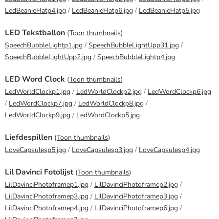
LedBeanieHatp4.jpg
/
LedBeanieHatp6.jpg
/
LedBeanieHatp5.jpg
LED Tekstballon
(
Toon thumbnails
)
SpeechBubbleLightp1.jpg
/
SpeechBubbleLightUpp31.jpg
/
SpeechBubbleLightUpp2.jpg
/
SpeechBubbleLightp4.jpg
LED Word Clock
(
Toon thumbnails
)
LedWorldClockp1.jpg
/
LedWorldClockp2.jpg
/
LedWordClockp6.jpg
/
LedWordClockp7.jpg
/
LedWorldClockp8.jpg
/
LedWorldClockp9.jpg
/
LedWordClockp5.jpg
Liefdespillen
(
Toon thumbnails
)
LoveCapsulesp5.jpg
/
LoveCapsulesp3.jpg
/
LoveCapsulesp4.jpg
Lil Davinci Fotolijst
(
Toon thumbnails
)
LilDavinciPhotoframep1.jpg
/
LilDavinciPhotoframep2.jpg
/
LilDavinciPhotoframep3.jpg
/
LilDavinciPhotoframep3.jpg
/
LilDavinciPhotoframep4.jpg
/
LilDavinciPhotoframep6.jpg
/