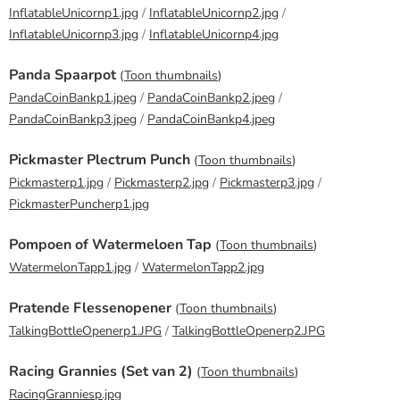
InflatableUnicornp1.jpg
/
InflatableUnicornp2.jpg
/
InflatableUnicornp3.jpg
/
InflatableUnicornp4.jpg
Panda Spaarpot
(
Toon thumbnails
)
PandaCoinBankp1.jpeg
/
PandaCoinBankp2.jpeg
/
PandaCoinBankp3.jpeg
/
PandaCoinBankp4.jpeg
Pickmaster Plectrum Punch
(
Toon thumbnails
)
Pickmasterp1.jpg
/
Pickmasterp2.jpg
/
Pickmasterp3.jpg
/
PickmasterPuncherp1.jpg
Pompoen of Watermeloen Tap
(
Toon thumbnails
)
WatermelonTapp1.jpg
/
WatermelonTapp2.jpg
Pratende Flessenopener
(
Toon thumbnails
)
TalkingBottleOpenerp1.JPG
/
TalkingBottleOpenerp2.JPG
Racing Grannies (Set van 2)
(
Toon thumbnails
)
RacingGranniesp.jpg