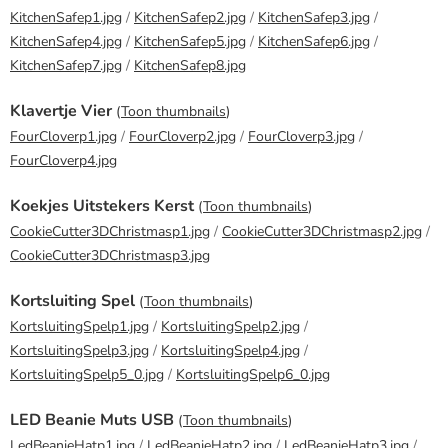
KitchenSafep1.jpg
/
KitchenSafep2.jpg
/
KitchenSafep3.jpg
/
KitchenSafep4.jpg
/
KitchenSafep5.jpg
/
KitchenSafep6.jpg
/
KitchenSafep7.jpg
/
KitchenSafep8.jpg
Klavertje Vier
(
Toon thumbnails
)
FourCloverp1.jpg
/
FourCloverp2.jpg
/
FourCloverp3.jpg
/
FourCloverp4.jpg
Koekjes Uitstekers Kerst
(
Toon thumbnails
)
CookieCutter3DChristmasp1.jpg
/
CookieCutter3DChristmasp2.jpg
/
CookieCutter3DChristmasp3.jpg
Kortsluiting Spel
(
Toon thumbnails
)
KortsluitingSpelp1.jpg
/
KortsluitingSpelp2.jpg
/
KortsluitingSpelp3.jpg
/
KortsluitingSpelp4.jpg
/
KortsluitingSpelp5_0.jpg
/
KortsluitingSpelp6_0.jpg
LED Beanie Muts USB
(
Toon thumbnails
)
LedBeanieHatp1.jpg
/
LedBeanieHatp2.jpg
/
LedBeanieHatp3.jpg
/