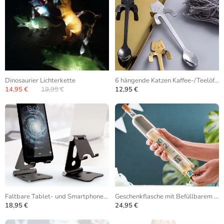
Dinosaurier Lichterkette
6 hängende Katzen Kaffee-/Teelöffel
14,95 €
19,95 €
12,95 €
Faltbare Tablet- und Smartphone-Halterung
Geschenkflasche mit Befüllbarem Hohlraum
18,95 €
24,95 €