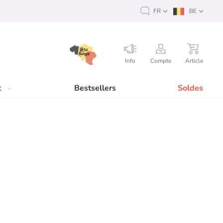
FR
BE
Info
Compte
Article
t
Bestsellers
Soldes