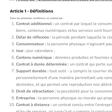
Article 1 - Définitions
Dans les présentes conditions, on entend par :
Contrat additionnel :
un contrat par lequel le consomm
biens, contenus numériques et/ou services sont fournis 
Délai de réflexion :
la période pendant laquelle le co
Consommateur :
la personne physique n'agissant pas à
Jour :
jour calendaire ;
Contenu numérique :
données produites et fournies 
Contrat à durée déterminée :
un contrat qui porte su
Support durable :
tout outil - y compris le courrier 
personnellement d'une manière permettant une consult
destinées, et qui permet une reproduction non altéré
Droit de rétractation :
la possibilité pour le consomma
Entreprise :
la personne physique ou morale qui propo
Contrat à distance :
un contrat conclu entre l'entrep
et/ou de services, où jusqu'à et y compris la conclus