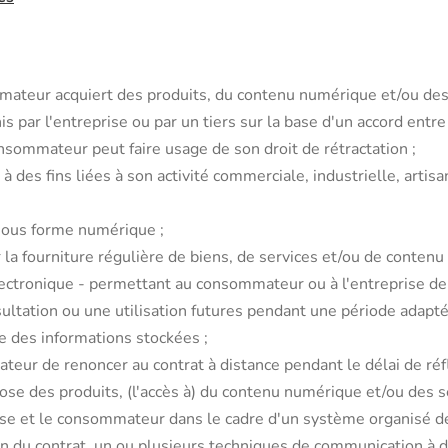
ateur acquiert des produits, du contenu numérique et/ou des s
par l'entreprise ou par un tiers sur la base d'un accord entre c
nsommateur peut faire usage de son droit de rétractation ;
 des fins liées à son activité commerciale, industrielle, artisa
sous forme numérique ;
r la fourniture régulière de biens, de services et/ou de conten
électronique - permettant au consommateur ou à l'entreprise de
ation ou une utilisation futures pendant une période adaptée à
e des informations stockées ;
teur de renoncer au contrat à distance pendant le délai de réfl
se des produits, (l'accès à) du contenu numérique et/ou des 
rise et le consommateur dans le cadre d'un système organisé d
ion du contrat, un ou plusieurs techniques de communication à 