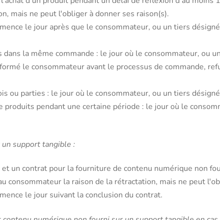
'achat d'un produit pendant un délai de réflexion d'au moins 1
, mais ne peut l'obliger à donner ses raison(s).
ence le jour après que le consommateur, ou un tiers désigné 
dans la même commande : le jour où le consommateur, ou un tie
t informé le consommateur avant le processus de commande, re
is ou parties : le jour où le consommateur, ou un tiers désigné p
 de produits pendant une certaine période : le jour où le consom
 un support tangible :
 et un contrat pour la fourniture de contenu numérique non fo
 consommateur la raison de la rétractation, mais ne peut l'obl
ence le jour suivant la conclusion du contrat.
t contenu numérique non fourni sur un support tangible en cas d