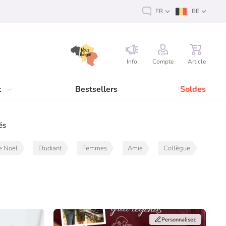
FR
BE
Info
Compte
Article
t
Bestsellers
Soldes
és
e Noël
Etudiant
Femmes
Amie
Collègue
Personnalisez