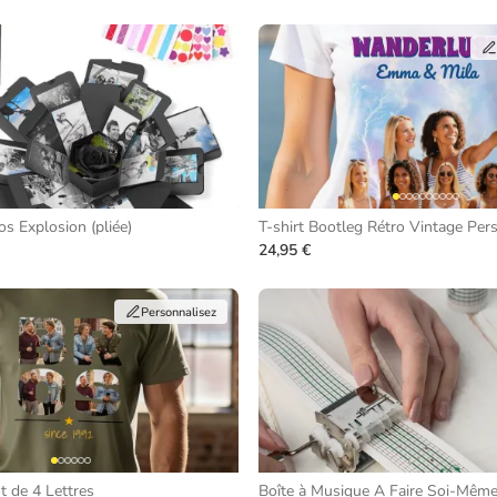
s Explosion (pliée)
T-shirt Bootleg Rétro Vintage Per
24,95 €
Personnalisez
 de 4 Lettres
Boîte à Musique A Faire Soi-Mêm