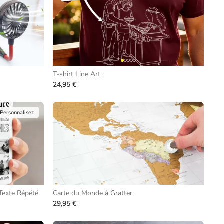
T-shirt Line Art
24,95 €
Personnalisez
Texte Répété
Carte du Monde à Gratter
29,95 €