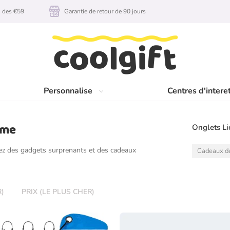
n des €59
Garantie de retour de 90 jours
Personnalise
Centres d'intere
mme
Onglets Li
z des gadgets surprenants et des cadeaux
Cadeaux d
R)
PRIX (LE PLUS CHER)