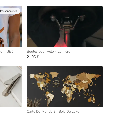
Personnalisez
sonnalisé
Boules pour Vélo - Lumière
21,95 €
e
Carte Du Monde En Bois De Luxe