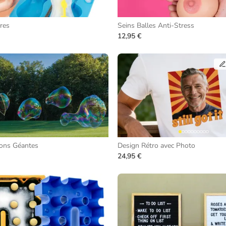
res
Seins Balles Anti-Stress
12,95 €
vons Géantes
Design Rétro avec Photo
24,95 €