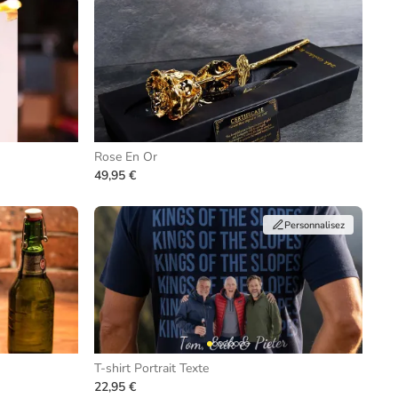
Rose En Or
49,95 €
Personnalisez
T-shirt Portrait Texte
22,95 €