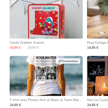
Candy Grabber Avancé
Mug Collage 
34,95 €
39,95 €
14,95 €
Personnalisez
T-shirt avec Photos Noir et Blanc et Texte Répétitif
Nice Ice Coole
24,95 €
24,95 €