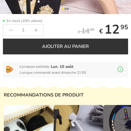
En stock (100+ pièces)
12
95
14
€
95
€
AJOUTER AU PANIER
Livraison estimée:
Lun. 10 août
Lorsque commandé avant dimanche 21:55
RECOMMANDATIONS DE PRODUIT