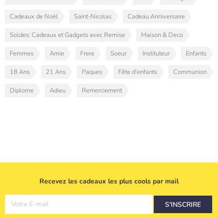
Cadeaux de Noël
Saint-Nicolas
Cadeau Anniversaire
Soldes: Cadeaux et Gadgets avec Remise
Maison & Deco
Femmes
Amie
Frere
Soeur
Instituteur
Enfants
18 Ans
21 Ans
Paques
Fête d'enfants
Communion
Diplome
Adieu
Remerciement
Recevez les cadeaux les plus cools par mail
Votre E-mail
S'INSCRIRE