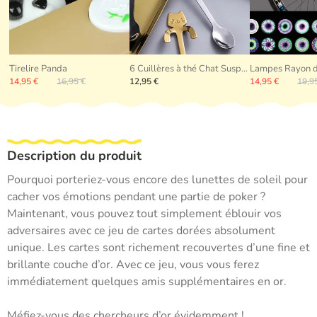
Tirelire Panda
6 Cuillères à thé Chat Suspendu
Lampes Rayon d
14,95 €
16,95 €
12,95 €
14,95 €
19,9
Description du produit
Pourquoi porteriez-vous encore des lunettes de soleil pour
cacher vos émotions pendant une partie de poker ?
Maintenant, vous pouvez tout simplement éblouir vos
adversaires avec ce jeu de cartes dorées absolument
unique. Les cartes sont richement recouvertes d’une fine et
brillante couche d’or. Avec ce jeu, vous vous ferez
immédiatement quelques amis supplémentaires en or.
Méfiez-vous des chercheurs d’or évidemment !