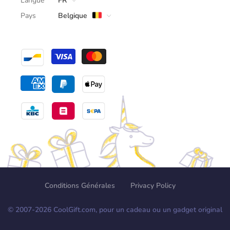
Langue
FR
Pays
Belgique
Conditions Générales
Privacy Policy
© 2007-
2026
CoolGift.com, pour un cadeau ou un gadget original