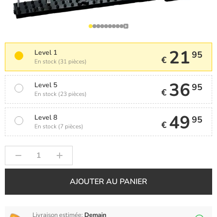
21
Level 1
95
€
En stock (31 pièces)
36
Level 5
95
€
En stock (23 pièces)
49
Level 8
95
€
En stock (7 pièces)
AJOUTER AU PANIER
Livraison estimée:
Demain