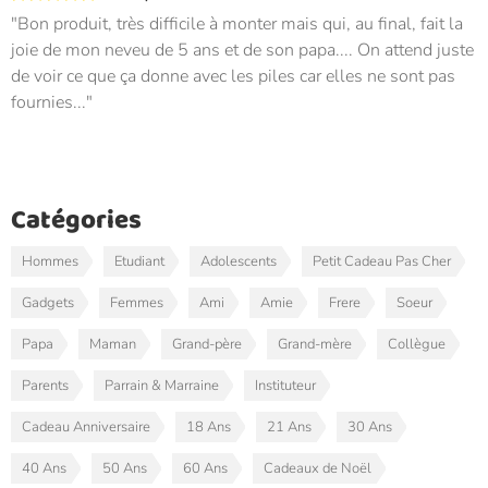
Bon produit, très difficile à monter mais qui, au final, fait la
joie de mon neveu de 5 ans et de son papa.... On attend juste
de voir ce que ça donne avec les piles car elles ne sont pas
fournies...
Catégories
Hommes
Etudiant
Adolescents
Petit Cadeau Pas Cher
Gadgets
Femmes
Ami
Amie
Frere
Soeur
Papa
Maman
Grand-père
Grand-mère
Collègue
Parents
Parrain & Marraine
Instituteur
Cadeau Anniversaire
18 Ans
21 Ans
30 Ans
40 Ans
50 Ans
60 Ans
Cadeaux de Noël