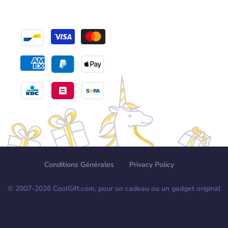
Conditions Générales
Privacy Policy
© 2007-
2026
CoolGift.com, pour un cadeau ou un gadget original