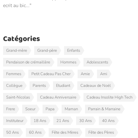
ecrit au bic...
Catégories
Grand-mère
Grand-père
Enfants
Pendaison de crémaillère
Hommes
Adolescents
Femmes
Petit Cadeau Pas Cher
Amie
Ami
Collègue
Parents
Etudiant
Cadeaux de Noël
Saint-Nicolas
Cadeau Anniversaire
Cadeau Insolite High Tech
Frere
Soeur
Papa
Maman
Parrain & Marraine
Instituteur
18 Ans
21 Ans
30 Ans
40 Ans
50 Ans
60 Ans
Fête des Mères
Fête des Pères