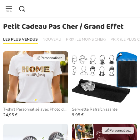
Petit Cadeau Pas Cher / Grand Effet
LES PLUS VENDUS
NOUVEAU
PRIX (LE MOINS CHER)
PRIX (LE PLUS 
Personnalisez
T-shirt Personnalisé avec Photo dans les Lettres
Serviette Rafraîchissante
24,95 €
9,95 €
Personnalisez