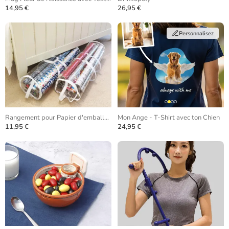
14,95 €
26,95 €
Personnalisez
Rangement pour Papier d'emballage
Mon Ange - T-Shirt avec ton Chien
11,95 €
24,95 €