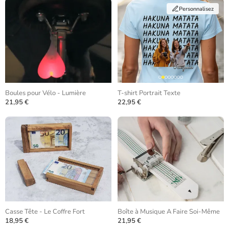
Personnalisez
Boules pour Vélo - Lumière
T-shirt Portrait Texte
21,95 €
22,95 €
Casse Tête - Le Coffre Fort
Boîte à Musique A Faire Soi-Même
18,95 €
21,95 €