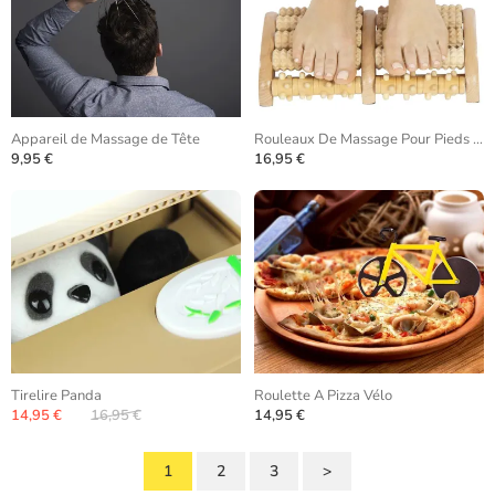
Appareil de Massage de Tête
Rouleaux De Massage Pour Pieds En Bois
9,95 €
16,95 €
Tirelire Panda
Roulette A Pizza Vélo
14,95 €
16,95 €
14,95 €
1
2
3
>