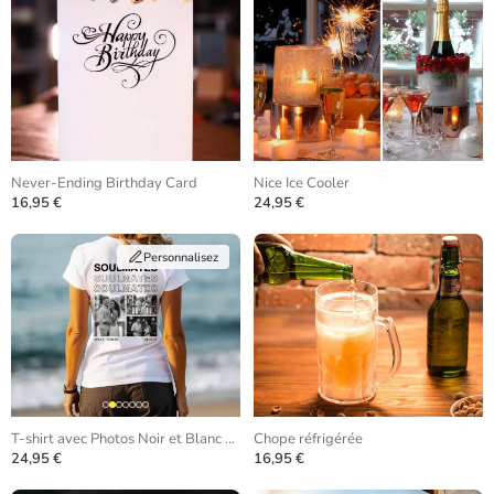
Never-Ending Birthday Card
Nice Ice Cooler
16,95 €
24,95 €
Personnalisez
T-shirt avec Photos Noir et Blanc et Texte Répétitif
Chope réfrigérée
24,95 €
16,95 €