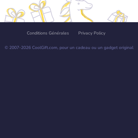
Conditions Générales
Privacy Policy
© 2007-
2026
CoolGift.com, pour un cadeau ou un gadget original