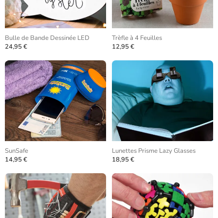
Bulle de Bande Dessinée LED
Trèfle à 4 Feuilles
24,95 €
12,95 €
SunSafe
Lunettes Prisme Lazy Glasses
14,95 €
18,95 €