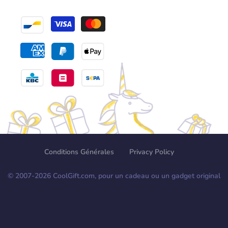
Conditions Générales
Privacy Policy
© 2007-
2026
CoolGift.com, pour un cadeau ou un gadget original