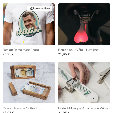
Personnalisez
Design Rétro avec Photo
Boules pour Vélo - Lumière
24,95 €
21,95 €
Casse Tête - Le Coffre Fort
Boîte à Musique A Faire Soi-Même