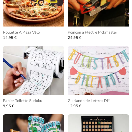
Roulette A Pizza Vélo
Poinçon à Plectre Pickmaster
14,95 €
24,95 €
Papier Toilette Sudoku
Guirlande de Lettres DIY
9,95 €
12,95 €