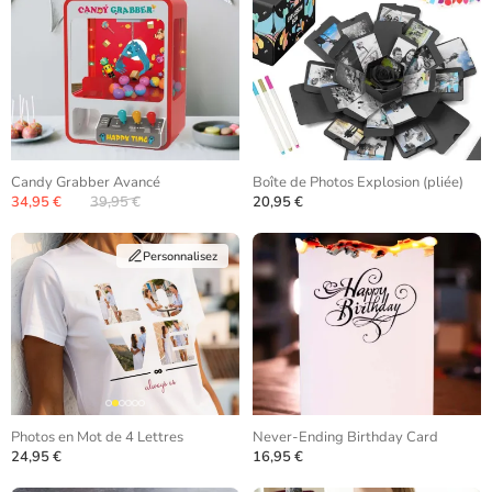
Candy Grabber Avancé
Boîte de Photos Explosion (pliée)
34,95 €
39,95 €
20,95 €
Personnalisez
Photos en Mot de 4 Lettres
Never-Ending Birthday Card
24,95 €
16,95 €