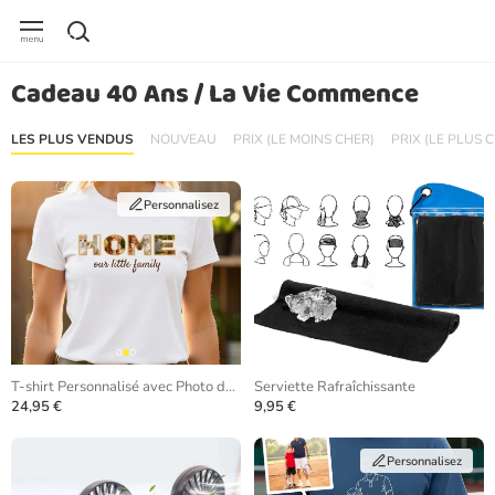
Cadeau 40 Ans / La Vie Commence
LES PLUS VENDUS
NOUVEAU
PRIX (LE MOINS CHER)
PRIX (LE PLUS 
Personnalisez
T-shirt Personnalisé avec Photo dans les Lettres
Serviette Rafraîchissante
24,95 €
9,95 €
Personnalisez