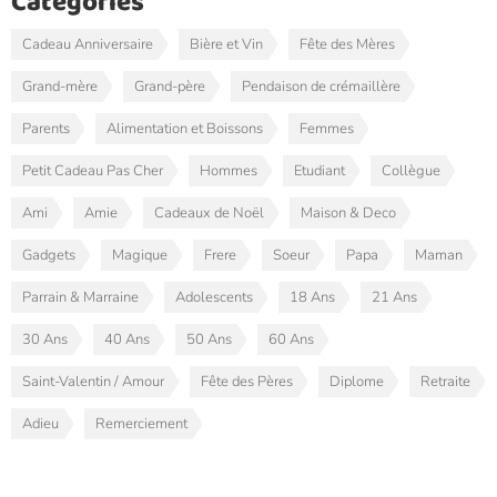
Catégories
Cadeau Anniversaire
Bière et Vin
Fête des Mères
Grand-mère
Grand-père
Pendaison de crémaillère
Parents
Alimentation et Boissons
Femmes
Petit Cadeau Pas Cher
Hommes
Etudiant
Collègue
Ami
Amie
Cadeaux de Noël
Maison & Deco
Gadgets
Magique
Frere
Soeur
Papa
Maman
Parrain & Marraine
Adolescents
18 Ans
21 Ans
30 Ans
40 Ans
50 Ans
60 Ans
Saint-Valentin / Amour
Fête des Pères
Diplome
Retraite
Adieu
Remerciement