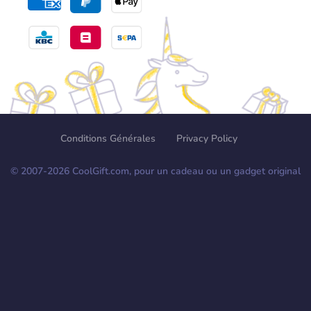
Conditions Générales
Privacy Policy
© 2007-
2026
CoolGift.com, pour un cadeau ou un gadget original