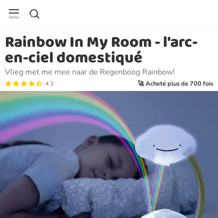
Rainbow In My Room - l'arc-
en-ciel domestiqué
Vlieg met me mee naar de Regenboog Rainbow!
🚀 Acheté plus de 700 fois
4.3