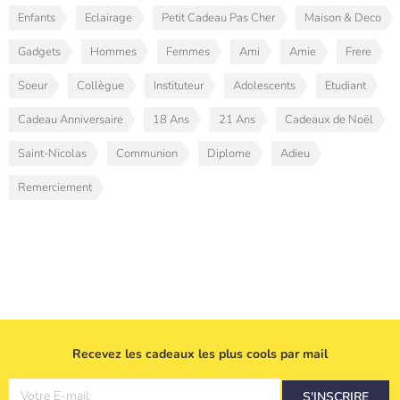
Enfants
Eclairage
Petit Cadeau Pas Cher
Maison & Deco
Gadgets
Hommes
Femmes
Ami
Amie
Frere
Soeur
Collègue
Instituteur
Adolescents
Etudiant
Cadeau Anniversaire
18 Ans
21 Ans
Cadeaux de Noël
Saint-Nicolas
Communion
Diplome
Adieu
Remerciement
Recevez les cadeaux les plus cools par mail
Votre E-mail
S'INSCRIRE