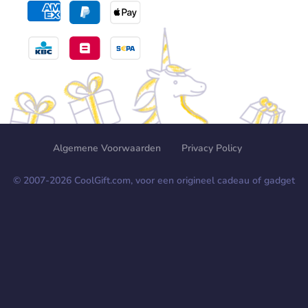
Algemene Voorwaarden
Privacy Policy
© 2007-
2026
CoolGift.com, voor een origineel cadeau of gadget