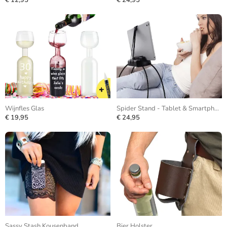
€ 12,95
€ 24,95
Wijnfles Glas
Spider Stand - Tablet & Smartphone
€ 19,95
€ 24,95
Sassy Stash Kousenband
Bier Holster