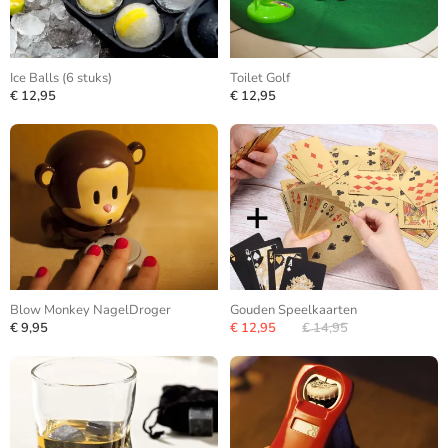
Ice Balls (6 stuks)
Toilet Golf
€ 12,95
€ 12,95
Blow Monkey NagelDroger
Gouden Speelkaarten
€ 9,95
€ 12,95
€ 14,95