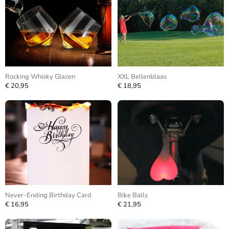
Rocking Whisky Glazen
XXL Bellenblaas
€ 20,95
€ 18,95
Never-Ending Birthday Card
Bike Balls
€ 16,95
€ 21,95