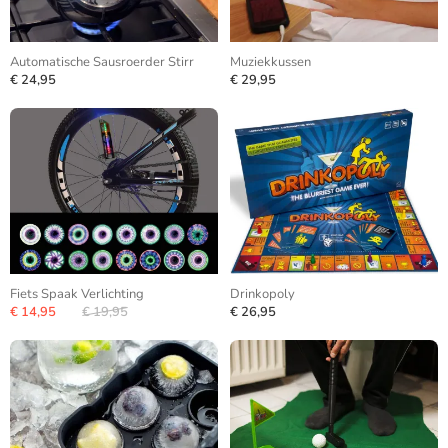
Automatische Sausroerder Stirr
Muziekkussen
€ 24,95
€ 29,95
Fiets Spaak Verlichting
Drinkopoly
€ 14,95
€ 19,95
€ 26,95