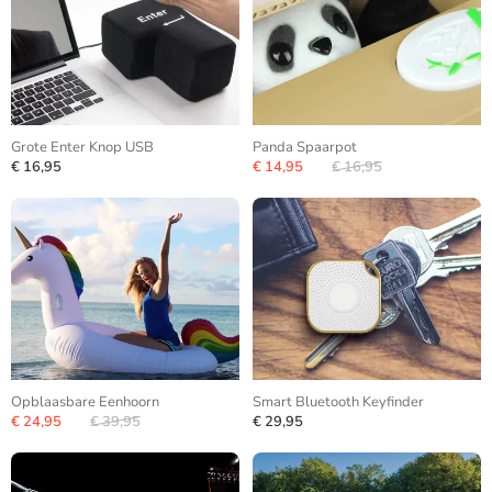
Grote Enter Knop USB
Panda Spaarpot
€ 16,95
€ 14,95
€ 16,95
Opblaasbare Eenhoorn
Smart Bluetooth Keyfinder
€ 24,95
€ 39,95
€ 29,95