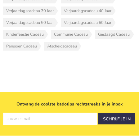
Verjaardagscadeau 30 Jaar
Verjaardagscadeau 40 Jaar
Verjaardagscadeau 50 Jaar
Verjaardagscadeau 60 Jaar
Kinderfeestje Cadeau
Communie Cadeau
Geslaagd Cadeau
Pensioen Cadeau
Afscheidscadeau
Ontvang de coolste kadotips rechtstreeks in je inbox
Jouw e-mail
SCHRIJF JE IN