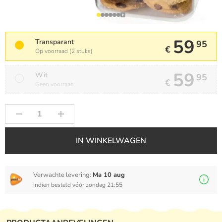
59
Transparant
95
€
Op voorraad (2 stuks)
59
Wit
95
€
Geen voorraad
IN WINKELWAGEN
Verwachte levering:
Ma 10 aug
Indien besteld vóór zondag 21:55