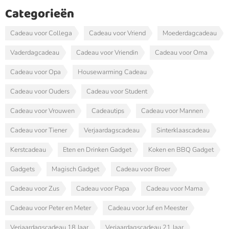
Categorieën
Cadeau voor Collega
Cadeau voor Vriend
Moederdagcadeau
Vaderdagcadeau
Cadeau voor Vriendin
Cadeau voor Oma
Cadeau voor Opa
Housewarming Cadeau
Cadeau voor Ouders
Cadeau voor Student
Cadeau voor Vrouwen
Cadeautips
Cadeau voor Mannen
Cadeau voor Tiener
Verjaardagscadeau
Sinterklaascadeau
Kerstcadeau
Eten en Drinken Gadget
Koken en BBQ Gadget
Gadgets
Magisch Gadget
Cadeau voor Broer
Cadeau voor Zus
Cadeau voor Papa
Cadeau voor Mama
Cadeau voor Peter en Meter
Cadeau voor Juf en Meester
Verjaardagscadeau 18 Jaar
Verjaardagscadeau 21 Jaar