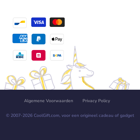
Algemene Voorwaarden
Privacy Policy
© 2007-
2026
CoolGift.com, voor een origineel cadeau of gadget