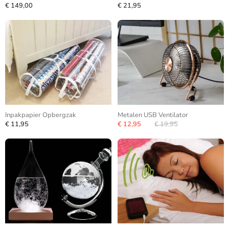
€ 149,00
€ 21,95
Inpakpapier Opbergzak
Metalen USB Ventilator
€ 11,95
€ 12,95
€ 19,95