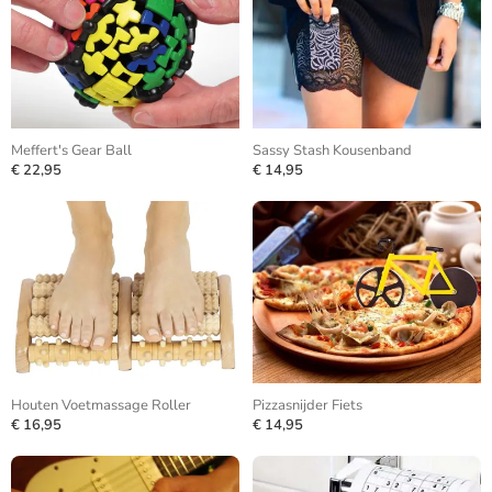
Meffert's Gear Ball
Sassy Stash Kousenband
€ 22,95
€ 14,95
Houten Voetmassage Roller
Pizzasnijder Fiets
€ 16,95
€ 14,95