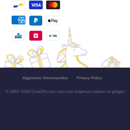
Algemene Voorwaarden
Privacy Policy
© 2007-
2026
CoolGift.com, voor een origineel cadeau of gadget