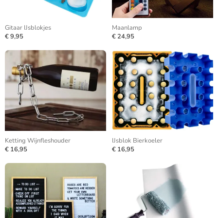
Gitaar IJsblokjes
Maanlamp
€ 9,95
€ 24,95
Ketting Wijnfleshouder
IJsblok Bierkoeler
€ 16,95
€ 16,95