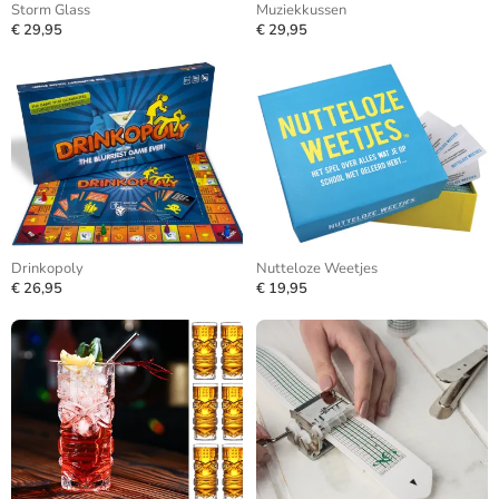
Storm Glass
Muziekkussen
€ 29,95
€ 29,95
Drinkopoly
Nutteloze Weetjes
€ 26,95
€ 19,95