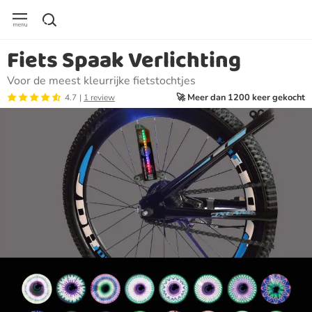
Fiets Spaak Verlichting
Voor de meest kleurrijke fietstochtjes
🚀 Meer dan 1200 keer gekocht
4.7
1 review