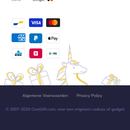
Algemene Voorwaarden
Privacy Policy
© 2007-
2026
CoolGift.com, voor een origineel cadeau of gadget