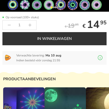
Op voorraad (100+ stuks)
14
95
19
€
95
€
IN WINKELWAGEN
Verwachte levering:
Ma 10 aug
Indien besteld vóór zondag 21:55
PRODUCTAANBEVELINGEN