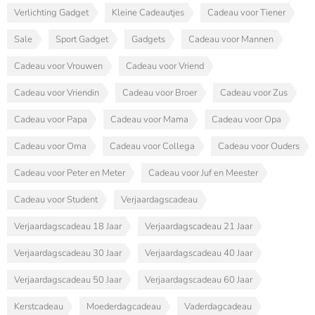
Verlichting Gadget
Kleine Cadeautjes
Cadeau voor Tiener
Sale
Sport Gadget
Gadgets
Cadeau voor Mannen
Cadeau voor Vrouwen
Cadeau voor Vriend
Cadeau voor Vriendin
Cadeau voor Broer
Cadeau voor Zus
Cadeau voor Papa
Cadeau voor Mama
Cadeau voor Opa
Cadeau voor Oma
Cadeau voor Collega
Cadeau voor Ouders
Cadeau voor Peter en Meter
Cadeau voor Juf en Meester
Cadeau voor Student
Verjaardagscadeau
Verjaardagscadeau 18 Jaar
Verjaardagscadeau 21 Jaar
Verjaardagscadeau 30 Jaar
Verjaardagscadeau 40 Jaar
Verjaardagscadeau 50 Jaar
Verjaardagscadeau 60 Jaar
Kerstcadeau
Moederdagcadeau
Vaderdagcadeau