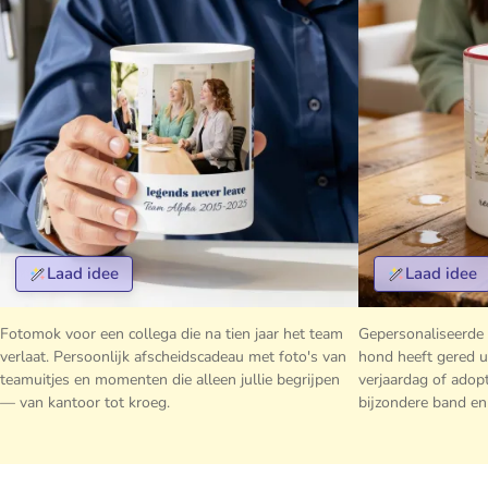
Laad idee
Laad idee
Fotomok voor een collega die na tien jaar het team
Gepersonaliseerde
verlaat. Persoonlijk afscheidscadeau met foto's van
hond heeft gered ui
teamuitjes en momenten die alleen jullie begrijpen
verjaardag of adop
— van kantoor tot kroeg.
bijzondere band en