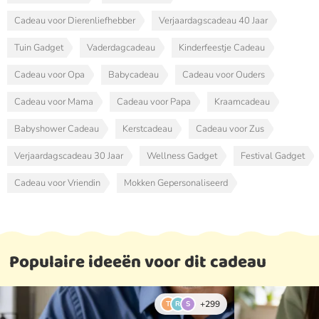
Cadeau voor Dierenliefhebber
Verjaardagscadeau 40 Jaar
Tuin Gadget
Vaderdagcadeau
Kinderfeestje Cadeau
Cadeau voor Opa
Babycadeau
Cadeau voor Ouders
Cadeau voor Mama
Cadeau voor Papa
Kraamcadeau
Babyshower Cadeau
Kerstcadeau
Cadeau voor Zus
Verjaardagscadeau 30 Jaar
Wellness Gadget
Festival Gadget
Cadeau voor Vriendin
Mokken Gepersonaliseerd
Populaire ideeën voor dit cadeau
+299
T
R
S