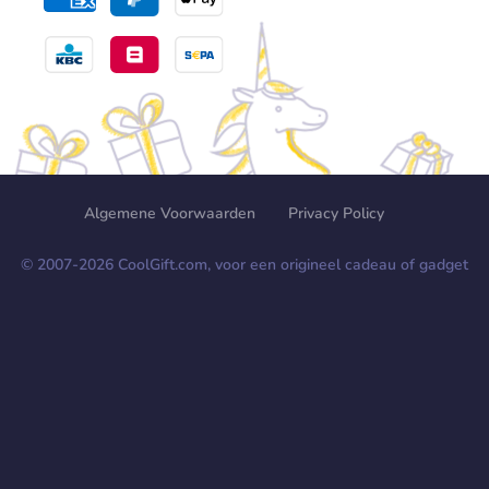
Algemene Voorwaarden
Privacy Policy
© 2007-
2026
CoolGift.com, voor een origineel cadeau of gadget