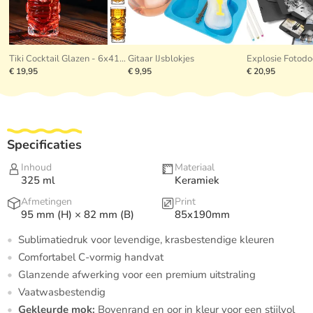
Tiki Cocktail Glazen - 6x410ml
Gitaar IJsblokjes
€ 19,95
€ 9,95
€ 20,95
Specificaties
Inhoud
Materiaal
325 ml
Keramiek
Afmetingen
Print
95 mm (H) × 82 mm (B)
85x190mm
Sublimatiedruk voor levendige, krasbestendige kleuren
Comfortabel C-vormig handvat
Glanzende afwerking voor een premium uitstraling
Vaatwasbestendig
Gekleurde mok:
Bovenrand en oor in kleur voor een stijlvol