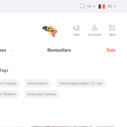
NL
BE
Info
Account
Item
ses
Bestsellers
Sale
Tags
or Collega
Kerstcadeau
Verjaardagscadeau 21 Jaar
r Student
Geslaagd Cadeau