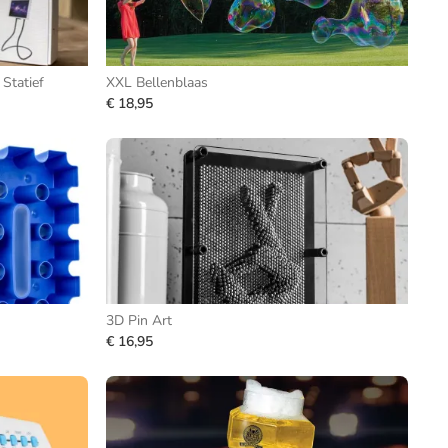
Statief
XXL Bellenblaas
€ 18,95
3D Pin Art
€ 16,95