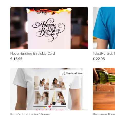
Never-Ending Birthday Card
TekstPortret T
€ 16,95
€ 22,95
Personaliseer
Foto´s in 4 Letter Woord
Bevroren Bier