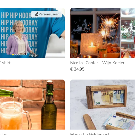
Personaliseer
-shirt
Nice Ice Cooler - Wijn Koeler
€ 24,95
glas
Magische Geldpuzzel