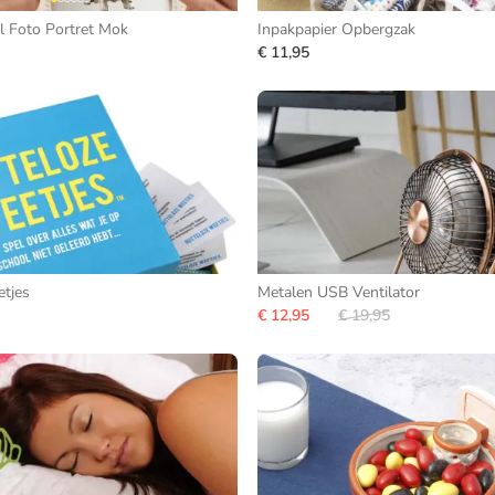
l Foto Portret Mok
Inpakpapier Opbergzak
€ 11,95
tjes
Metalen USB Ventilator
€ 12,95
€ 19,95