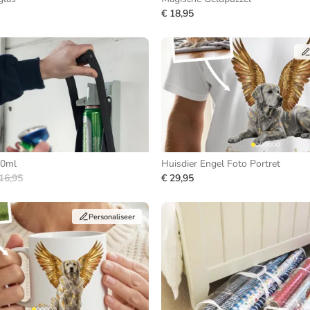
€ 18,95
00ml
Huisdier Engel Foto Portret
16,95
€ 29,95
Personaliseer