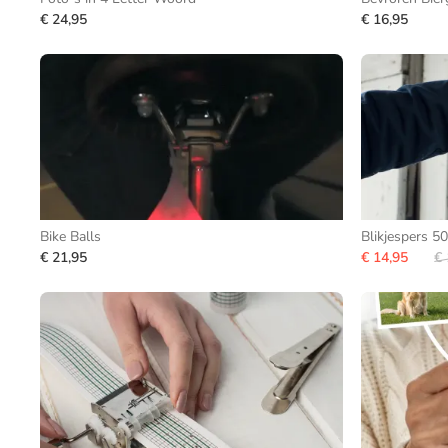
€ 24,95
€ 16,95
Bike Balls
Blikjespers 5
€ 21,95
€ 14,95
€ 