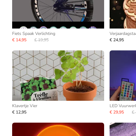
Fiets Spaak Verlichting
Verjaardagsta
€ 14,95
€ 19,95
€ 24,95
Klavertje Vier
LED Vuurwerk
€ 12,95
€ 29,95
€ 