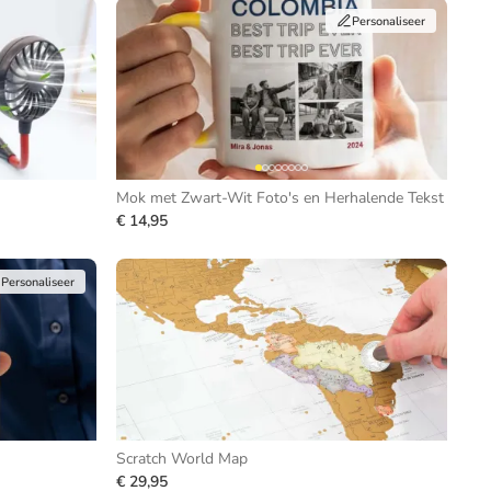
Personaliseer
Mok met Zwart-Wit Foto's en Herhalende Tekst
€ 14,95
Personaliseer
Scratch World Map
€ 29,95