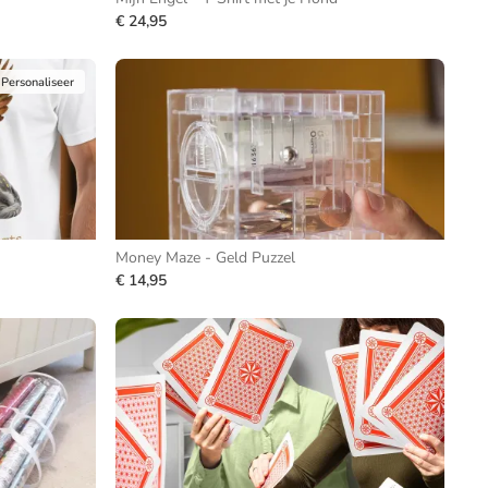
€ 24,95
Personaliseer
Money Maze - Geld Puzzel
€ 14,95