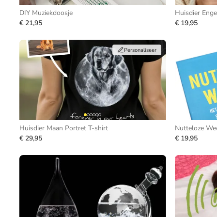
DIY Muziekdoosje
Huisdier Enge
€ 21,95
€ 19,95
Personaliseer
Huisdier Maan Portret T-shirt
Nutteloze Wee
€ 29,95
€ 19,95