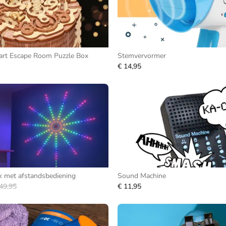
art Escape Room Puzzle Box
Stemvervormer
€ 14,95
 met afstandsbediening
Sound Machine
49,95
€ 11,95