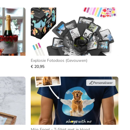
Explosie Fotodoos (Gevouwen)
€ 20,95
Personaliseer
Mijn Engel - T-Shirt met je Hond