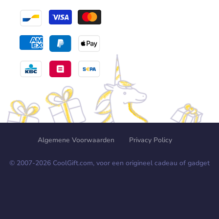
Algemene Voorwaarden
Privacy Policy
© 2007-
2026
CoolGift.com, voor een origineel cadeau of gadget