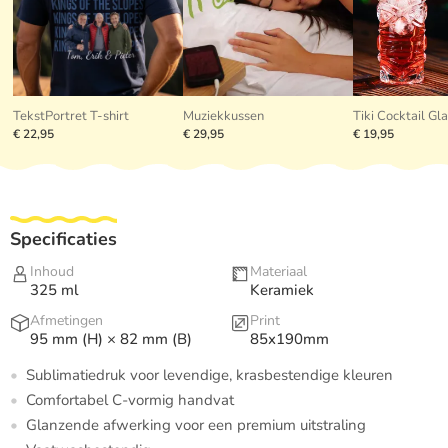
TekstPortret T-shirt
Muziekkussen
€ 22,95
€ 29,95
€ 19,95
Specificaties
Inhoud
Materiaal
325 ml
Keramiek
Afmetingen
Print
95 mm (H) × 82 mm (B)
85x190mm
Sublimatiedruk voor levendige, krasbestendige kleuren
Comfortabel C-vormig handvat
Glanzende afwerking voor een premium uitstraling