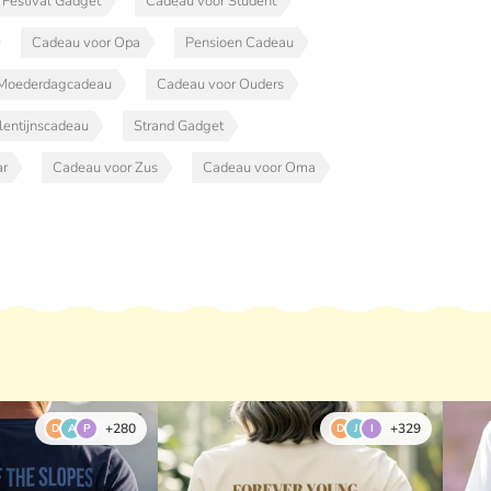
Festival Gadget
Cadeau voor Student
Cadeau voor Opa
Pensioen Cadeau
Moederdagcadeau
Cadeau voor Ouders
lentijnscadeau
Strand Gadget
ar
Cadeau voor Zus
Cadeau voor Oma
+280
+329
D
A
P
D
J
I