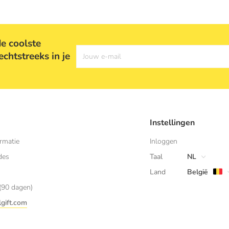
e coolste
echtstreeks in je
Jouw e-mail
Instellingen
rmatie
Inloggen
des
Taal
NL
Land
België
(90 dagen)
gift.com