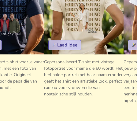
Laad idee
rd t-shirt voor je vader
Gepersonaliseerd T-shirt met vintage
Gepers
n, met een foto van
fotoportret voor mama die 60 wordt. Het
jouw p
akantie. Origineel
herhaalde portret met haar naam eronder
verjaar
oor de papa die van
geeft het shirt een artistieke look, perfect
verjaar
houdt.
cadeau voor vrouwen die van
eerste 
nostalgische stijl houden.
herinn
hij of 