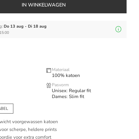
IN WINKELWAGEN
g:
Do 13 aug - Di 18 aug
 15:00
Materiaal
100% katoen
Pasvorm
Unisex: Regular fit
Dames: Slim fit
ABEL
ewicht voorgewassen katoen
oor scherpe, heldere prints
ordje voor extra comfort