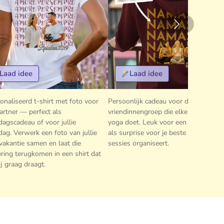
Laad idee
Laad idee
onaliseerd t-shirt met foto voor
Persoonlijk cadeau voor de
artner — perfect als
vriendinnengroep die elke zondag s
dagscadeau of voor jullie
yoga doet. Leuk voor een verjaardag 
dag. Verwerk een foto van jullie
als surprise voor je beste vriendin di
vakantie samen en laat die
sessies organiseert.
ering terugkomen in een shirt dat
zij graag draagt.