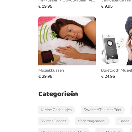
Nekkussen - Opvouwbaar Reiskussen
Verkoelende Ha
€ 19,95
€ 9,95
Muziekkussen
Bluetooth Muzie
€ 29,95
€ 24,95
Categorieën
Kleine Cadeautjes
Sweater/Trui met Print
Winter Gadget
Vaderdagcadeau
Cadeau 