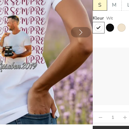
S
M
Kleur
Wit
Laad idee