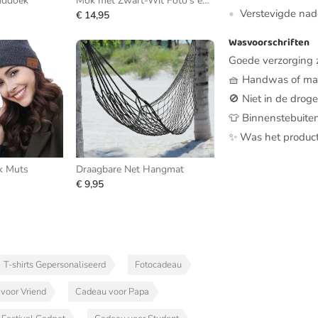
nddoek
Mok met Zwart-Wit Foto's en Herhalende Tekst
Verstevigde nade
€ 14,95
Wasvoorschriften
Goede verzorging z
🧺 Handwas of mac
🚫 Niet in de drog
👕 Binnenstebuiten 
✨ Was het product
k Muts
Draagbare Net Hangmat
€ 9,95
T-shirts Gepersonaliseerd
Fotocadeau
voor Vriend
Cadeau voor Papa