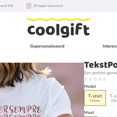
vanaf €59
90 dagen retourrecht
Gepersonaliseerd
Interes
TekstPo
Een portret gema
Model
T-shirt
T-s
Unisex
Da
Maat