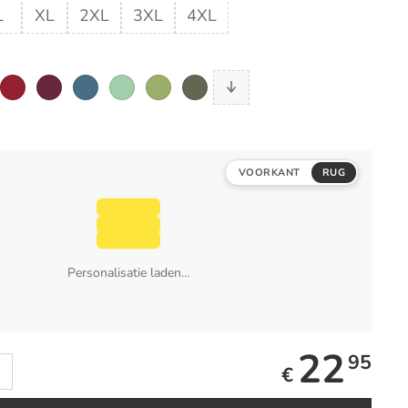
L
XL
2XL
3XL
4XL
VOORKANT
RUG
Personalisatie laden...
22
95
€