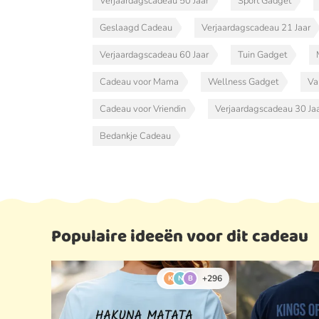
Verjaardagscadeau 50 Jaar
Sport Gadget
Geslaagd Cadeau
Verjaardagscadeau 21 Jaar
Verjaardagscadeau 60 Jaar
Tuin Gadget
Cadeau voor Mama
Wellness Gadget
Va
Cadeau voor Vriendin
Verjaardagscadeau 30 Ja
Bedankje Cadeau
Populaire ideeën voor dit cadeau
+296
K
N
B