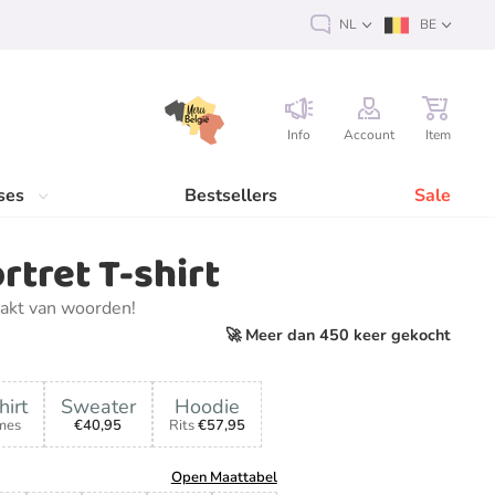
NL
BE
Info
Account
Item
ses
Bestsellers
Sale
rtret T-shirt
akt van woorden!
🚀 Meer dan 450 keer gekocht
hirt
Sweater
Hoodie
mes
€40,95
Rits
€57,95
Open Maattabel