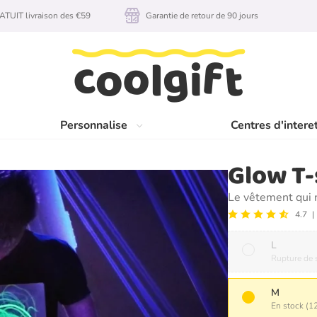
TUIT livraison des €59
Garantie de retour de 90 jours
Personnalise
Centres d'intere
Glow T-
Le vêtement qui 
4.7
L
Rupture de 
M
En stock (12