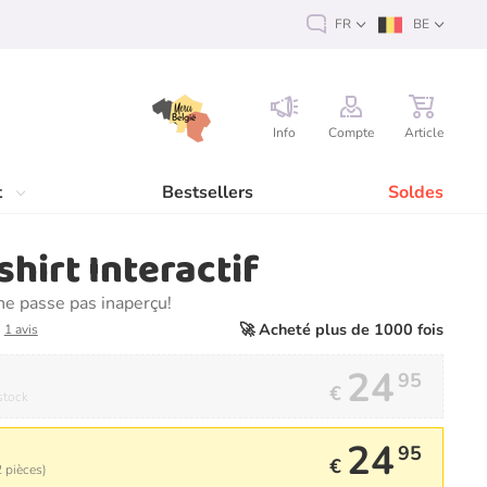
FR
BE
Info
Compte
Article
t
Bestsellers
Soldes
shirt Interactif
ne passe pas inaperçu!
🚀 Acheté plus de 1000 fois
1 avis
24
95
€
stock
24
95
€
 pièces)