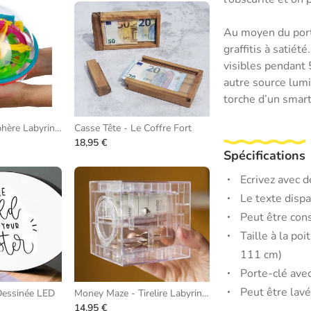
Au moyen du porte
graffitis à satiét
visibles pendant 
autre source lum
torche d’un smartp
Addict-A-Ball Sphère Labyrinthe
Casse Tête - Le Coffre Fort
18,95 €
Spécifications
Ecrivez avec d
Le texte disp
Peut être con
Taille à la po
111 cm)
Porte-clé ave
Peut être lav
Dessinée LED
Money Maze - Tirelire Labyrinthe
14,95 €