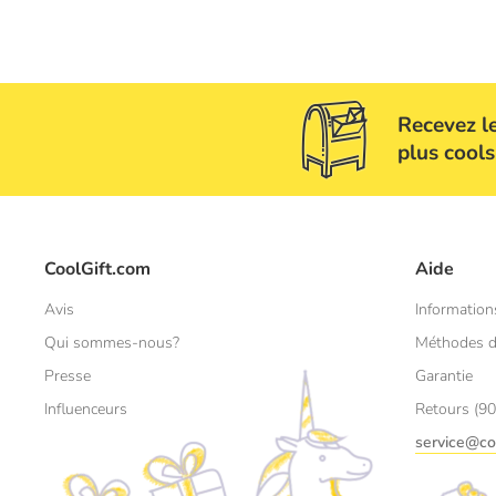
Recevez l
plus cools
CoolGift.com
Aide
Avis
Information
Qui sommes-nous?
Méthodes d
Presse
Garantie
Influenceurs
Retours (90
service@co