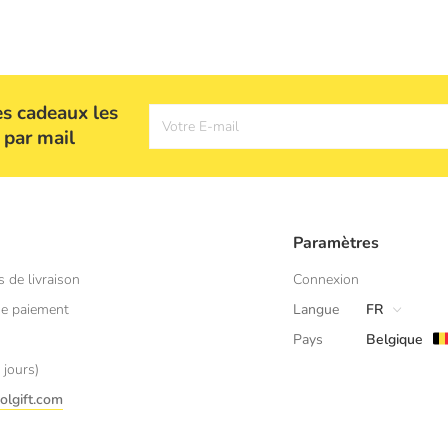
es cadeaux les
Votre E-mail
 par mail
Paramètres
s de livraison
Connexion
e paiement
Langue
FR
Pays
Belgique
 jours)
olgift.com