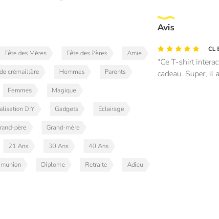
Avis
CL 
Fête des Mères
Fête des Pères
Amie
Ce T-shirt interac
de crémaillère
Hommes
Parents
cadeau. Super, il a 
Femmes
Magique
alisation DIY
Gadgets
Eclairage
rand-père
Grand-mère
21 Ans
30 Ans
40 Ans
munion
Diplome
Retraite
Adieu