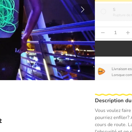
S
Rupture de 
Livraison e
Lorsque com
Description du
Vous voulez faire
pourriez enfiler?
t
cours de route. L
l’obscurité et on