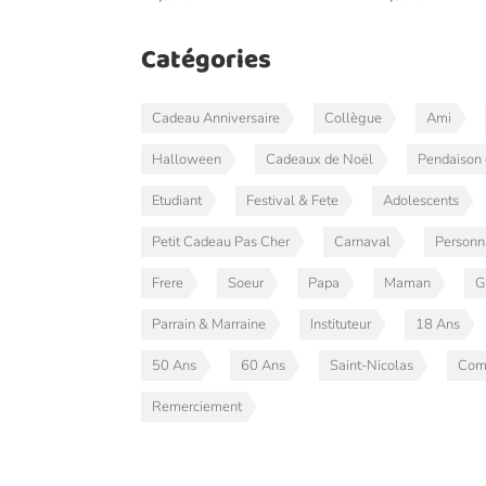
Catégories
Cadeau Anniversaire
Collègue
Ami
Halloween
Cadeaux de Noël
Pendaison 
Etudiant
Festival & Fete
Adolescents
Petit Cadeau Pas Cher
Carnaval
Personn
Frere
Soeur
Papa
Maman
G
Parrain & Marraine
Instituteur
18 Ans
50 Ans
60 Ans
Saint-Nicolas
Com
Remerciement