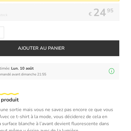
24
95
€
stock
AJOUTER AU PANIER
stimée:
Lun. 10 août
mandé avant dimanche 21:55
 produit
 une sortie mais vous ne savez pas encore ce que vous
 Avec ce t-shirt à la mode, vous déciderez de cela en
a surface blanche à l’avant devient fluorescente dans
 peut même y écrire avec de la lumière.