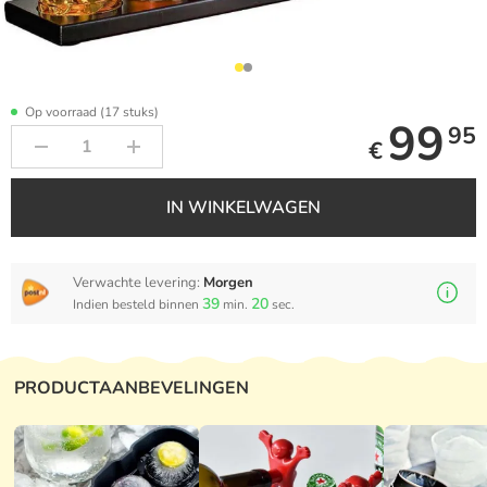
Op voorraad (17 stuks)
99
95
€
IN WINKELWAGEN
Verwachte levering:
Morgen
3
9
1
9
Indien besteld binnen
PRODUCTAANBEVELINGEN