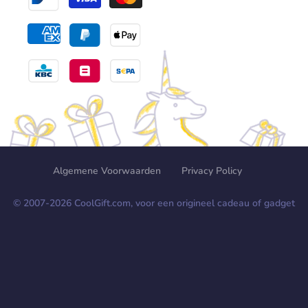
Algemene Voorwaarden
Privacy Policy
© 2007-
2026
CoolGift.com, voor een origineel cadeau of gadget