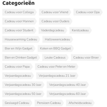
Categorieën
Cadeau voor Collega
Cadeau voor Vriend
Cadeau voor Opa
Cadeau voor Mannen
Cadeau voor Ouders
Cadeau voor Student
Vaderdagcadeau
Kerstcadeau
Housewarming Cadeau
Halloweencadeau
Bier en Wijn Gadget
Koken en BBQ Gadget
Eten en Drinken Gadget
Leuke Cadeaus
Cadeau voor Broer
Cadeau voor Papa
Cadeau voor Peter en Meter
Verjaardagscadeau
Verjaardagscadeau 21 Jaar
Verjaardagscadeau 30 Jaar
Verjaardagscadeau 40 Jaar
Verjaardagscadeau 50 Jaar
Verjaardagscadeau 60 Jaar
Geslaagd Cadeau
Pensioen Cadeau
Afscheidscadeau