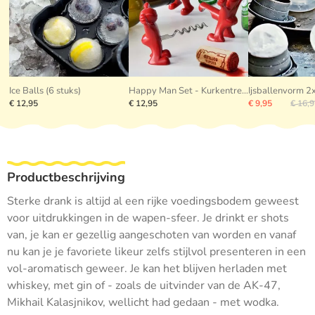
Ice Balls (6 stuks)
Happy Man Set - Kurkentrekker Flesopener Flessenstop
Ijsballenvorm 
€ 12,95
€ 12,95
€ 9,95
€ 16,
Productbeschrijving
Sterke drank is altijd al een rijke voedingsbodem geweest
voor uitdrukkingen in de wapen-sfeer. Je drinkt er shots
van, je kan er gezellig aangeschoten van worden en vanaf
nu kan je je favoriete likeur zelfs stijlvol presenteren in een
vol-aromatisch geweer. Je kan het blijven herladen met
whiskey, met gin of - zoals de uitvinder van de AK-47,
Mikhail Kalasjnikov, wellicht had gedaan - met wodka.