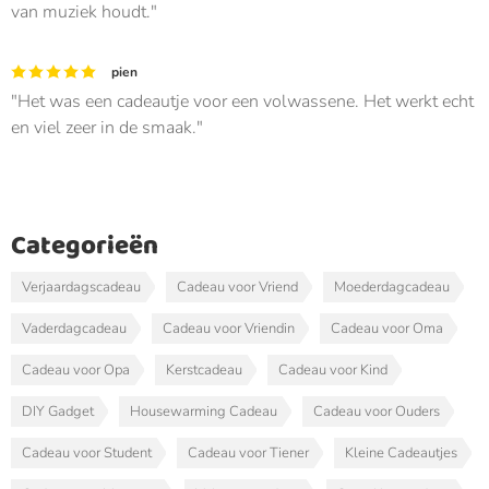
van muziek houdt.
pien
Het was een cadeautje voor een volwassene. Het werkt echt
en viel zeer in de smaak.
Categorieën
Verjaardagscadeau
Cadeau voor Vriend
Moederdagcadeau
Vaderdagcadeau
Cadeau voor Vriendin
Cadeau voor Oma
Cadeau voor Opa
Kerstcadeau
Cadeau voor Kind
DIY Gadget
Housewarming Cadeau
Cadeau voor Ouders
Cadeau voor Student
Cadeau voor Tiener
Kleine Cadeautjes