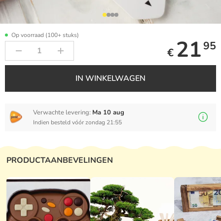
Op voorraad (100+ stuks)
21
95
€
IN WINKELWAGEN
Verwachte levering:
Ma 10 aug
Indien besteld vóór zondag 21:55
PRODUCTAANBEVELINGEN