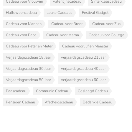
Cadeau voor Vrouwen
Valentijnscadeau
Sinterklaascadeau
Halloweencadeau
Leuke Cadeaus
Festival Gadget
Cadeau voor Mannen
Cadeau voor Broer
Cadeau voor Zus
Cadeau voor Papa
Cadeau voor Mama
Cadeau voor Collega
Cadeau voor Peter en Meter
Cadeau voor Juf en Meester
Verjaardagscadeau 18 Jaar
Verjaardagscadeau 21 Jaar
Verjaardagscadeau 30 Jaar
Verjaardagscadeau 40 Jaar
Verjaardagscadeau 50 Jaar
Verjaardagscadeau 60 Jaar
Paascadeau
Communie Cadeau
Geslaagd Cadeau
Pensioen Cadeau
Afscheidscadeau
Bedankje Cadeau