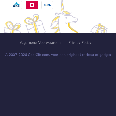
Algemene Voorwaarden
Privacy Policy
© 2007-
2026
CoolGift.com, voor een origineel cadeau of gadget