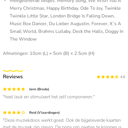
Meegeleverde liedjes: Memory Song, We Wish You A
Merry Christmas, Happy Birthday, Ode To Joy, Twinkle
Twinkle Little Star, London Bridge Is Falling Down,
Music Box Dancer, Du Lieber Augustin, Forever, It´s A
Small World, Brahms Lullaby, Deck the Halls, Doggy In
The Window
Afmetingen: 10cm (L) × 5cm (B) × 2.5cm (H)
Reviews
4.6
Jann (Breda)
heel leuk en stimuleert het zelf componeren.
Reid (Vlaardingen)
Deze muziekdoos werkt goed. Ook de bijgeleverde kaarten
met de muziek zijn stevig. De pons om gaatjes te knippen is