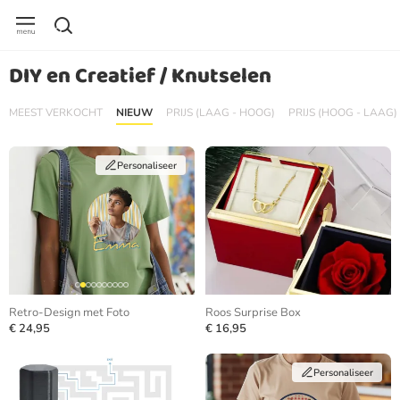
DIY en Creatief / Knutselen
MEEST VERKOCHT
NIEUW
PRIJS (LAAG - HOOG)
PRIJS (HOOG - LAAG)
Personaliseer
Retro-Design met Foto
Roos Surprise Box
€ 24,95
€ 16,95
Personaliseer