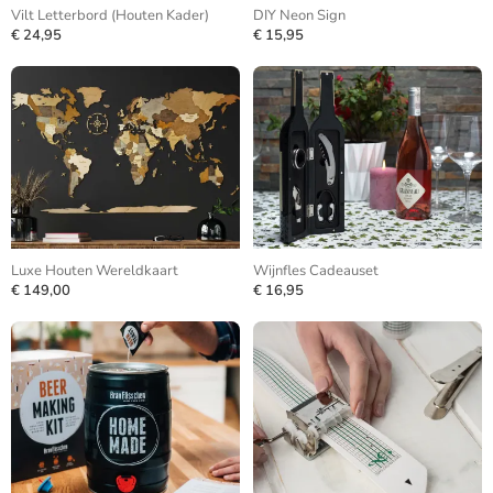
Vilt Letterbord (Houten Kader)
DIY Neon Sign
€ 24,95
€ 15,95
Luxe Houten Wereldkaart
Wijnfles Cadeauset
€ 149,00
€ 16,95