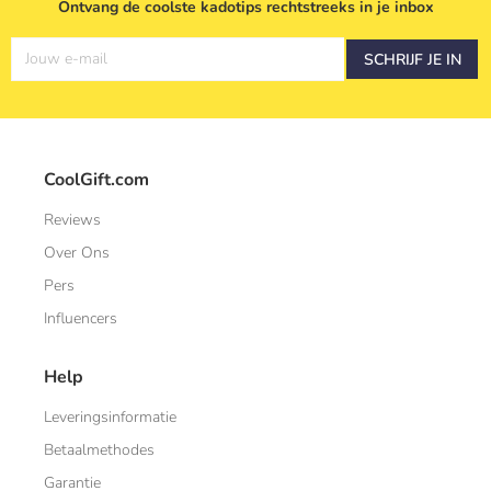
Ontvang de coolste kadotips rechtstreeks in je inbox
Jouw e-mail
SCHRIJF JE IN
CoolGift.com
Reviews
Over Ons
Pers
Influencers
Help
Leveringsinformatie
Betaalmethodes
Garantie