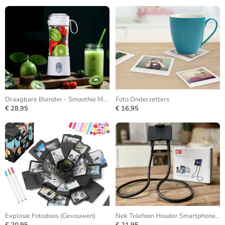
Draagbare Blender - Smoothie Maker
Foto Onderzetters
€ 28,95
€ 16,95
Explosie Fotodoos (Gevouwen)
Nek Telefoon Houder Smartphone Statief