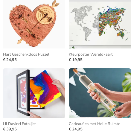
Hart Geschenkdoos Puzzel
Kleurposter Wereldkaart
€ 24,95
€ 19,95
Lil Davinci Fotolijst
Cadeaufles met Holle Ruimte
€ 39,95
€ 24,95