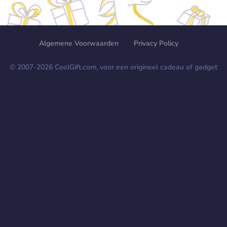
Algemene Voorwaarden
Privacy Policy
© 2007-
2026
CoolGift.com, voor een origineel cadeau of gadget