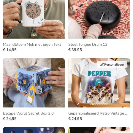
Maandbloem Mok met Eigen Text
Steel Tongue Drum 12''
€ 14,95
€ 39,95
Personaliseer
Escape World Secret Box 2.0
Gepersonaliseerd Retro Vintage Bootleg T-shirt
€ 24,95
€ 24,95