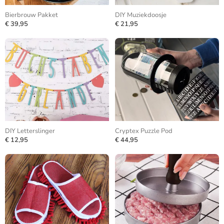
Bierbrouw Pakket
DIY Muziekdoosje
€ 39,95
€ 21,95
DIY Letterslinger
Cryptex Puzzle Pod
€ 12,95
€ 44,95