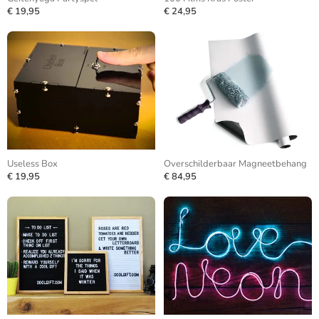
€ 19,95
€ 24,95
Useless Box
Overschilderbaar Magneetbehang
€ 19,95
€ 84,95