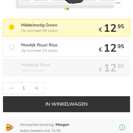
12
Middelmatig Groen
95
€
Op voorraad (49 stuks)
12
Moeilijk Royal Blue
95
€
Op voorraad (24 stuks)
12
Makkelijk Rood
95
€
Geen voorraad
IN WINKELWAGEN
Verwachte levering:
Morgen
Indien besteld vóór 21:55