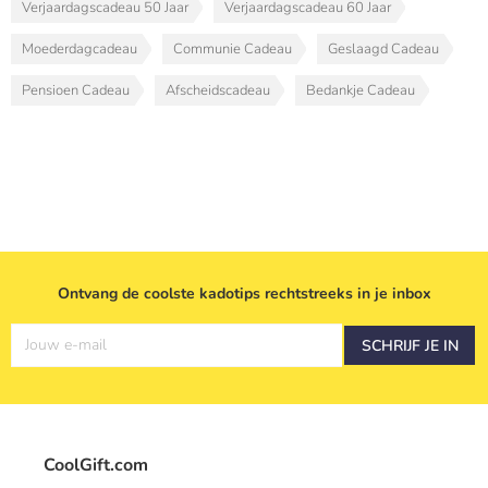
Verjaardagscadeau 50 Jaar
Verjaardagscadeau 60 Jaar
Moederdagcadeau
Communie Cadeau
Geslaagd Cadeau
Pensioen Cadeau
Afscheidscadeau
Bedankje Cadeau
Ontvang de coolste kadotips rechtstreeks in je inbox
Jouw e-mail
SCHRIJF JE IN
CoolGift.com