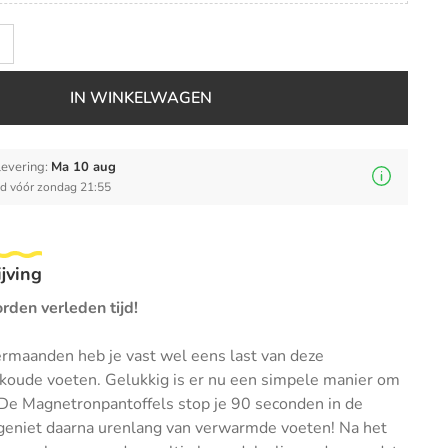
IN WINKELWAGEN
levering:
Ma 10 aug
ld vóór zondag 21:55
jving
den verleden tijd!
ermaanden heb je vast wel eens last van deze
 koude voeten. Gelukkig is er nu een simpele manier om
 De Magnetronpantoffels stop je 90 seconden in de
geniet daarna urenlang van verwarmde voeten! Na het