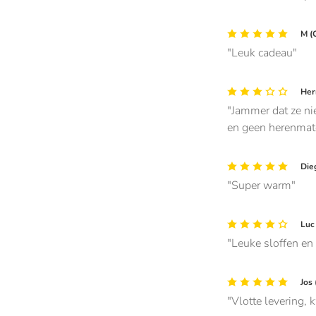
M (G
Leuk cadeau
Her
Jammer dat ze nie
en geen herenmat
Dieg
Super warm
Luc 
Leuke sloffen en 
Jos 
Vlotte levering, k