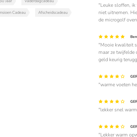
60 Jaar
Vaderdagcadeau
Leuke sloffen, ik
niet uitnemen. Hie
nsioen Cadeau
Afscheidscadeau
de microgolf oven
Ben
Mooie kwaliteit 
maar ze twijfelde 
geld keurig terug
GER
warme voeten hee
GER
lekker snel warm
GER
Lekker warm op