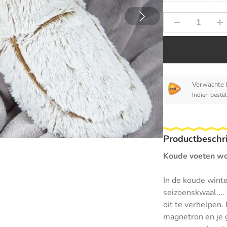
Verwachte 
Indien beste
Productbeschri
Koude voeten wor
In de koude wint
seizoenskwaal....
dit te verhelpen.
magnetron en je 