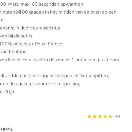
00 Watt: max. 60 seconden opwarmen
minuten bij 80 graden in het midden van de oven op een
en
nen/pijn door reuma/artritis
ken bij diabetes
100% polyester Polar-Fleece
jnzaad-vulling
orden als cold-pack in de zomer: 1 uur in een plastic zak
 dezelfde positieve eigenschappen als kersenpitten,
er en dus geknipt voor deze toepassing
ot 40,5
4.4
 (Niel)