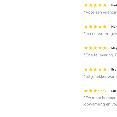
Piet
Voor een vriendin
Henn
In een woord ge
May
Snelle levering. D
Ilse
altijd lekker war
Luci
De maat is maar j
opwarming en voo