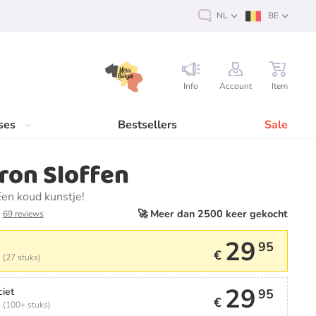
NL
BE
Info
Account
Item
ses
Bestsellers
Sale
ron Sloffen
en koud kunstje!
🚀 Meer dan 2500 keer gekocht
69 reviews
29
95
€
 (27 stuks)
29
ciet
95
€
 (100+ stuks)