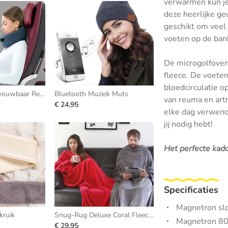
verwarmen kun je
deze heerlijke ge
geschikt om veel 
voeten op de ban
De microgolfoven 
fleece. De voete
bloedcirculatie o
Nekkussen - Opvouwbaar Reiskussen
Bluetooth Muziek Muts
van reuma en artr
€ 24,95
elke dag verwend 
jij nodig hebt!
Het perfecte kado
Specificaties
Magnetron slo
ruik
Snug-Rug Deluxe Coral Fleece Deken
Magnetron 80
€ 29,95