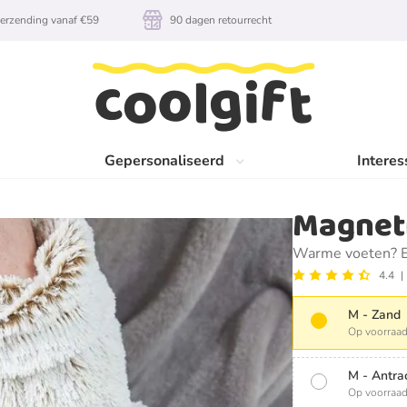
erzending vanaf €59
90 dagen retourrecht
Gepersonaliseerd
Interes
Magnet
Warme voeten? E
4.4
M - Zand
Op voorraad
M - Antra
Op voorraad