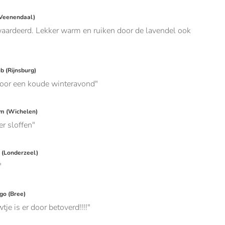
(Veenendaal)
ardeerd. Lekker warm en ruiken door de lavendel ook
 (Rijnsburg)
voor een koude winteravond
m (Wichelen)
er sloffen
(Londerzeel)
go (Bree)
tje is er door betoverd!!!!