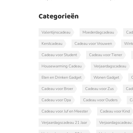
Categorieën
Valentijnscadeau
Moederdagcadeau
Cad
Kerstcadeau
Cadeau voor Vrouwen
Wint
Cadeau voor Student
Cadeau voor Tiener
Housewarming Cadeau
Verjaardagscadeau
Eten en Drinken Gadget
Wonen Gadget
Cadeau voor Broer
Cadeau voor Zus
Cad
Cadeau voor Opa
Cadeau voor Ouders
C
Cadeau voor Juf en Meester
Cadeau voor Kind
Verjaardagscadeau 21 Jaar
Verjaardagscadeau 