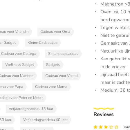
Magnetron >8
Oven: ca. 10 
bord opwarm
Tegen winterte
eau voor Vriendin
Cadeau voor Oma
Niet te gebrui
er Gadget
Kleine Cadeautjes
Gemaakt van 
Natuurlijke li
Cadeau voor Collega
Sinterklaascadeau
Kan gebruikt w
Wellness Gadget
Gadgets
in de vriezer
Lijnzaad heeft
Cadeau voor Mannen
Cadeau voor Vriend
maar is zacht
eau voor Papa
Cadeau voor Mama
Medium: 36 t
adeau voor Peter en Meter
Verjaardagscadeau 18 Jaar
Reviews
30 Jaar
Verjaardagscadeau 40 Jaar
Hans