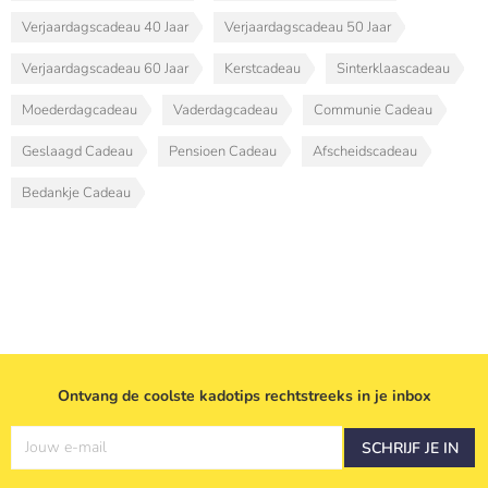
Verjaardagscadeau 40 Jaar
Verjaardagscadeau 50 Jaar
Verjaardagscadeau 60 Jaar
Kerstcadeau
Sinterklaascadeau
Moederdagcadeau
Vaderdagcadeau
Communie Cadeau
Geslaagd Cadeau
Pensioen Cadeau
Afscheidscadeau
Bedankje Cadeau
Ontvang de coolste kadotips rechtstreeks in je inbox
Jouw e-mail
SCHRIJF JE IN