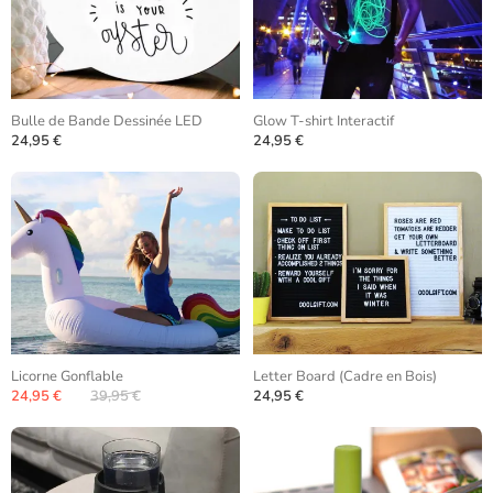
Bulle de Bande Dessinée LED
Glow T-shirt Interactif
24,95 €
24,95 €
Licorne Gonflable
Letter Board (Cadre en Bois)
24,95 €
39,95 €
24,95 €