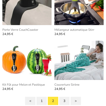
Porte Verre CouchCoaster
Mélangeur automatique Stirr
24,95 €
24,95 €
Kit Fût pour Melon et Pastèque
Couverture Sirène
24,95 €
24,95 €
<
1
2
3
>