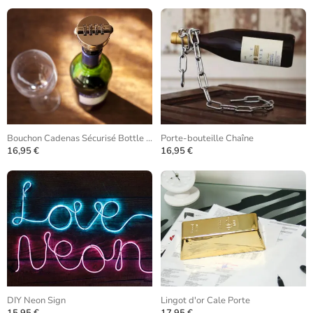
Bouchon Cadenas Sécurisé Bottle Lock
Porte-bouteille Chaîne
16,95 €
16,95 €
DIY Neon Sign
Lingot d'or Cale Porte