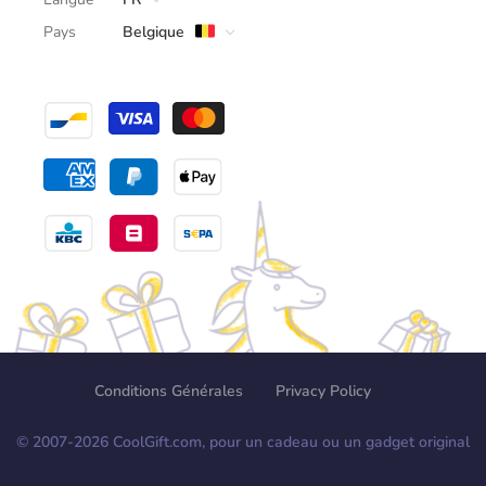
Pays
Belgique
Conditions Générales
Privacy Policy
© 2007-
2026
CoolGift.com, pour un cadeau ou un gadget original