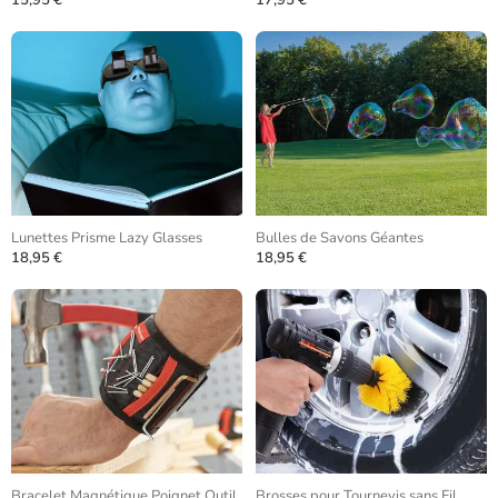
15,95 €
17,95 €
Lunettes Prisme Lazy Glasses
Bulles de Savons Géantes
18,95 €
18,95 €
Bracelet Magnétique Poignet Outil
Brosses pour Tournevis sans Fil