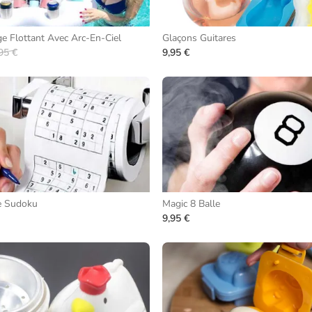
e Flottant Avec Arc-En-Ciel
Glaçons Guitares
95 €
9,95 €
te Sudoku
Magic 8 Balle
9,95 €