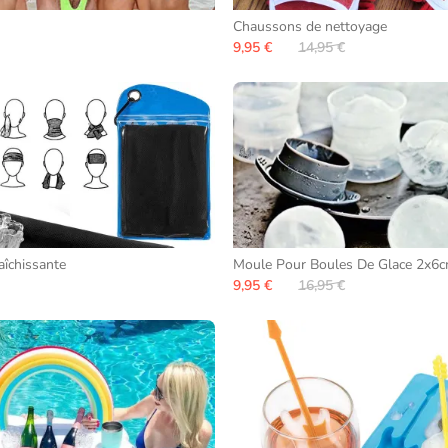
Chaussons de nettoyage
9,95 €
14,95 €
aîchissante
Moule Pour Boules De Glace 2x6
9,95 €
16,95 €