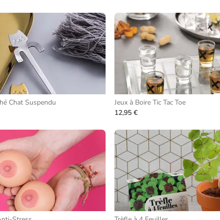
 thé Chat Suspendu
Jeux à Boire Tic Tac Toe
12,95 €
Anti-Stress
Trèfle à 4 Feuilles