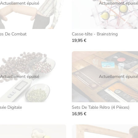
Actuellement épuisé
Actuellement épuisé
les De Combat
Casse-tête - Brainstring
19,95 €
Actuellement épuisé
Actuellement épuisé
sée Digitale
Sets De Table Rétro (4 Pièces)
16,95 €