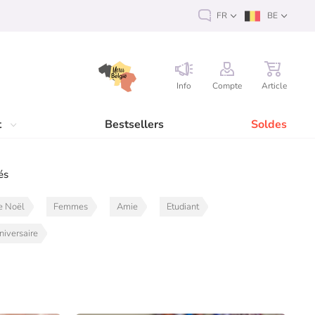
FR
BE
Info
Compte
Article
t
Bestsellers
Soldes
és
e Noël
Femmes
Amie
Etudiant
iversaire