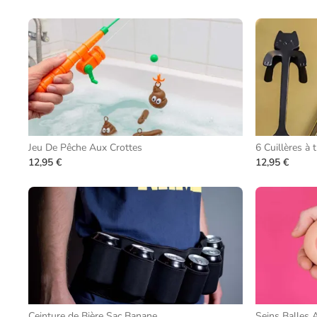
Jeu De Pêche Aux Crottes
6 Cuillères à
12,95 €
12,95 €
Ceinture de Bière Sac Banane
Seins Balles 