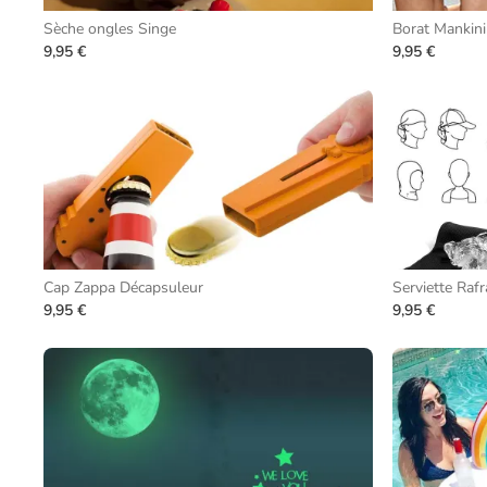
Sèche ongles Singe
Borat Mankini
9,95 €
9,95 €
Cap Zappa Décapsuleur
Serviette Rafr
9,95 €
9,95 €