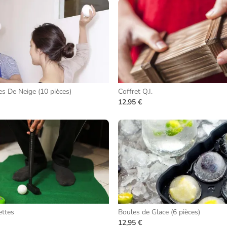
s De Neige (10 pièces)
Coffret Q.I.
12,95 €
ettes
Boules de Glace (6 pièces)
12,95 €