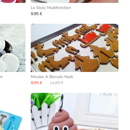
Le Stylo Multifonction
9,95 €
cm
Moules A Biscuits Noël
9,95 €
14,95 €