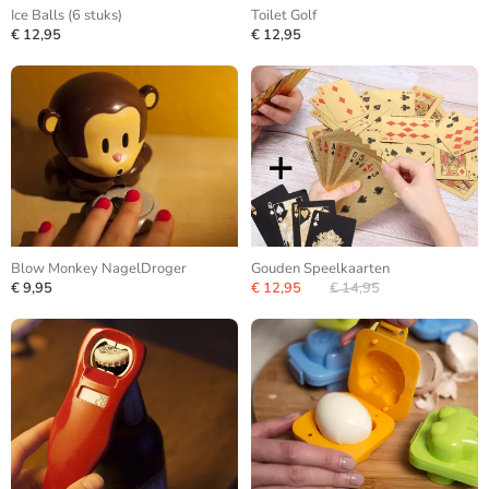
Ice Balls (6 stuks)
Toilet Golf
€ 12,95
€ 12,95
Blow Monkey NagelDroger
Gouden Speelkaarten
€ 9,95
€ 12,95
€ 14,95