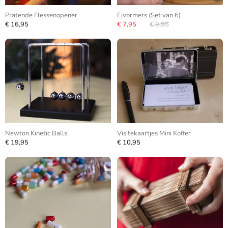
Pratende Flessenopener
Eivormers (Set van 6)
€ 16,95
€ 7,95
€ 9,95
Newton Kinetic Balls
Visitekaartjes Mini Koffer
€ 19,95
€ 10,95