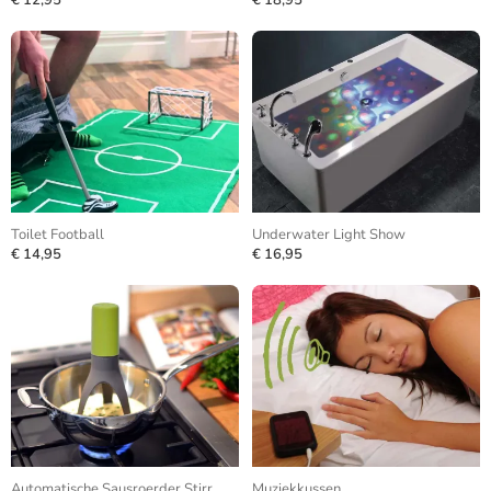
€ 12,95
€ 18,95
Toilet Football
Underwater Light Show
€ 14,95
€ 16,95
Automatische Sausroerder Stirr
Muziekkussen