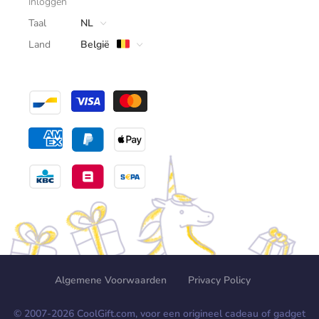
Inloggen
Taal
NL
Land
België
Algemene Voorwaarden
Privacy Policy
© 2007-
2026
CoolGift.com, voor een origineel cadeau of gadget