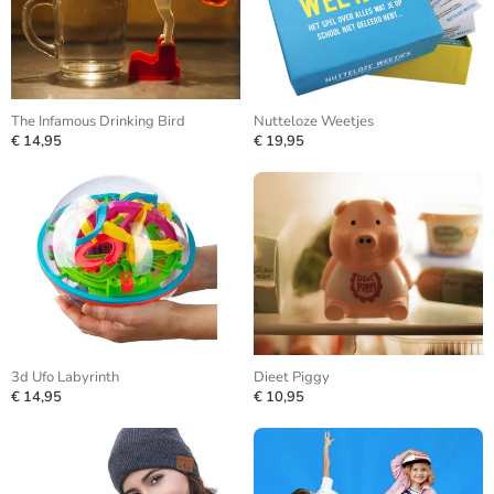
The Infamous Drinking Bird
Nutteloze Weetjes
€ 14,95
€ 19,95
3d Ufo Labyrinth
Dieet Piggy
€ 14,95
€ 10,95