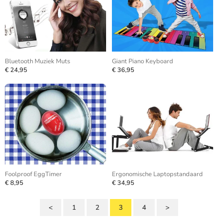
Bluetooth Muziek Muts
Giant Piano Keyboard
€ 24,95
€ 36,95
Foolproof EggTimer
Ergonomische Laptopstandaard
€ 8,95
€ 34,95
<
1
2
3
4
>