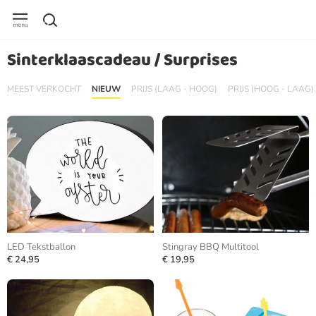
Sinterklaascadeau / Surprises
MEEST VERKOCHT
NIEUW
PRIJS (LAAG - HOOG)
PRIJS (HOOG - LAAG)
LED Tekstballon
Stingray BBQ Multitool
€ 24,95
€ 19,95