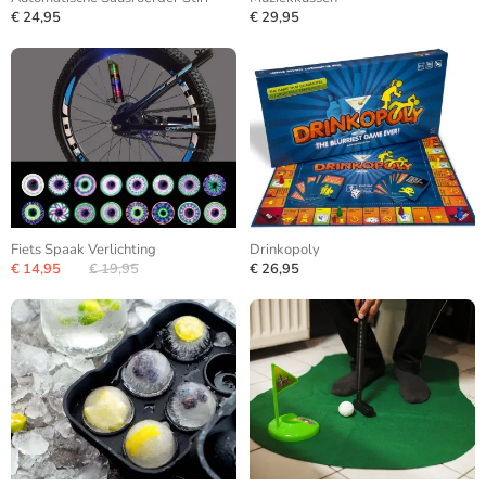
€ 24,95
€ 29,95
Fiets Spaak Verlichting
Drinkopoly
€ 14,95
€ 19,95
€ 26,95