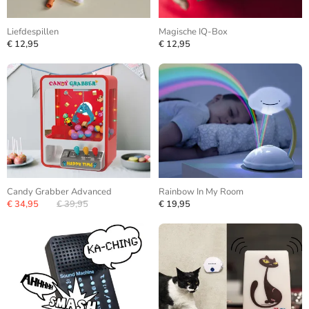
Liefdespillen
Magische IQ-Box
€ 12,95
€ 12,95
Candy Grabber Advanced
Rainbow In My Room
€ 34,95
€ 39,95
€ 19,95