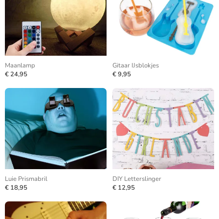
Maanlamp
Gitaar IJsblokjes
€ 24,95
€ 9,95
Luie Prismabril
DIY Letterslinger
€ 18,95
€ 12,95