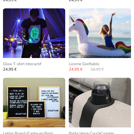
24,95 €
24,95 €
Glow T-shirt Interactif
Licorne Gonflable
24,95 €
24,95 €
39,95 €
Letter Board (Cadre en Bois)
Porte Verre CouchCoaster