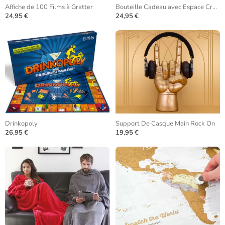
Affiche de 100 Films à Gratter
Bouteille Cadeau avec Espace Creux
24,95 €
24,95 €
Drinkopoly
Support De Casque Main Rock On
26,95 €
19,95 €