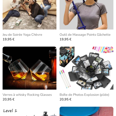
Jeu de Soirée Yoga Chèvre
Outil de Massage Points Gâchette
19,95 €
19,95 €
Verres à whisky Rocking Glasses
Boîte de Photos Explosion (pliée)
20,95 €
20,95 €