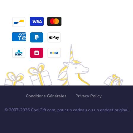
Conditions Générales
Privacy Policy
© 2007-
2026
CoolGift.com, pour un cadeau ou un gadget original