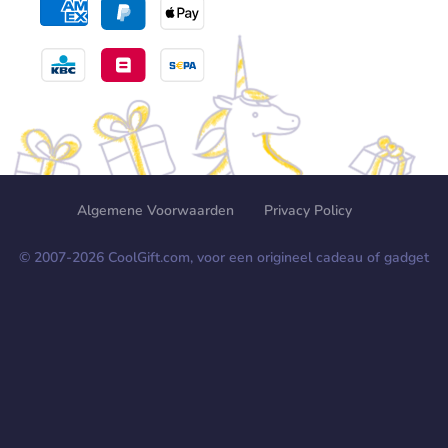
Algemene Voorwaarden
Privacy Policy
© 2007-
2026
CoolGift.com, voor een origineel cadeau of gadget