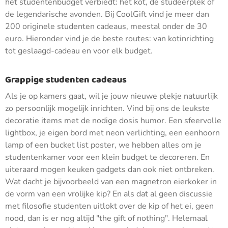
het studentenbudget verbiedt: het kot, de studeerplek of
de legendarische avonden. Bij CoolGift vind je meer dan
200 originele studenten cadeaus, meestal onder de 30
euro. Hieronder vind je de beste routes: van kotinrichting
tot geslaagd-cadeau en voor elk budget.
Grappige studenten cadeaus
Als je op kamers gaat, wil je jouw nieuwe plekje natuurlijk
zo persoonlijk mogelijk inrichten. Vind bij ons de leukste
decoratie items met de nodige dosis humor. Een sfeervolle
lightbox, je eigen bord met neon verlichting, een eenhoorn
lamp of een bucket list poster, we hebben alles om je
studentenkamer voor een klein budget te decoreren. En
uiteraard mogen keuken gadgets dan ook niet ontbreken.
Wat dacht je bijvoorbeeld van een magnetron eierkoker in
de vorm van een vrolijke kip? En als dat al geen discussie
met filosofie studenten uitlokt over de kip of het ei, geen
nood, dan is er nog altijd "the gift of nothing". Helemaal