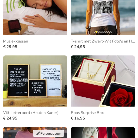
Muziekkussen
T-shirt met Zwart-Wit Foto's en Herhalende Tekst
€ 29,95
€ 24,95
Vilt Letterbord (Houten Kader)
Roos Surprise Box
€ 24,95
€ 16,95
Personaliseer