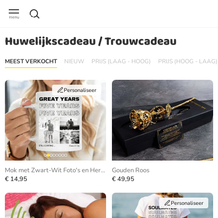
Huwelijkscadeau / Trouwcadeau
MEEST VERKOCHT
NIEUW
PRIJS (LAAG - HOOG)
PRIJS (HOOG - LAAG)
Personaliseer
Mok met Zwart-Wit Foto's en Herhalende Tekst
Gouden Roos
€ 14,95
€ 49,95
Personaliseer