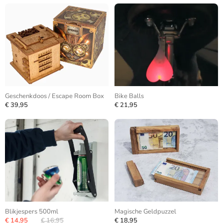
Geschenkdoos / Escape Room Box
Bike Balls
€ 39,95
€ 21,95
Blikjespers 500ml
Magische Geldpuzzel
€ 14,95
€ 16,95
€ 18,95