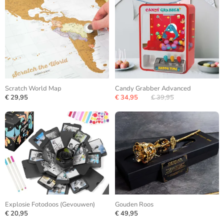
Scratch World Map
Candy Grabber Advanced
€ 29,95
€ 34,95
€ 39,95
Explosie Fotodoos (Gevouwen)
Gouden Roos
€ 20,95
€ 49,95