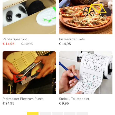
Panda Spaarpot
Pizzasnijder Fiets
€ 14,95
€ 16,95
€ 14,95
Pickmaster Plectrum Punch
Sudoku Toiletpapier
€ 24,95
€ 9,95