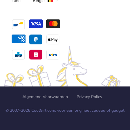
Land
België
Algemene Voorwaarden
Privacy Policy
© 2007-
2026
CoolGift.com, voor een origineel cadeau of gadget