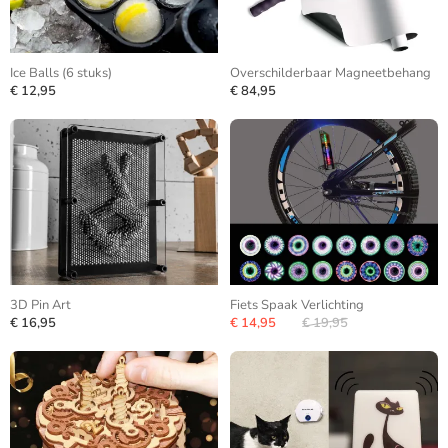
Ice Balls (6 stuks)
Overschilderbaar Magneetbehang
€ 12,95
€ 84,95
3D Pin Art
Fiets Spaak Verlichting
€ 16,95
€ 14,95
€ 19,95