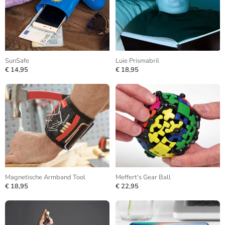
SunSafe
Luie Prismabril
€ 14,95
€ 18,95
Magnetische Armband Tool
Meffert's Gear Ball
€ 18,95
€ 22,95