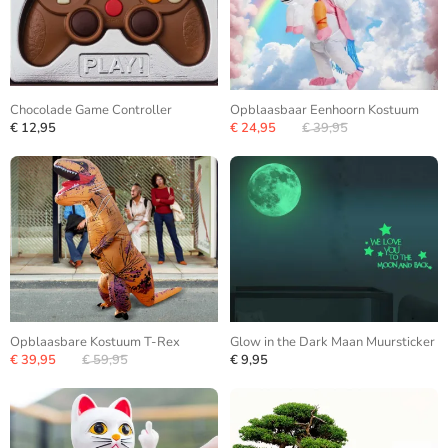
Chocolade Game Controller
Opblaasbaar Eenhoorn Kostuum
€ 12,95
€ 24,95
€ 39,95
Opblaasbare Kostuum T-Rex
Glow in the Dark Maan Muursticker
€ 39,95
€ 59,95
€ 9,95