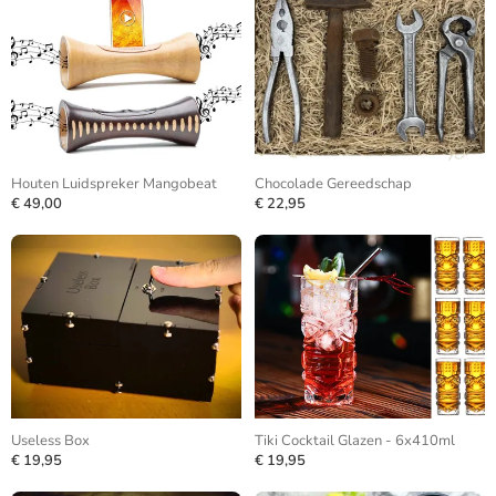
Houten Luidspreker Mangobeat
Chocolade Gereedschap
€ 49,00
€ 22,95
Useless Box
Tiki Cocktail Glazen - 6x410ml
€ 19,95
€ 19,95