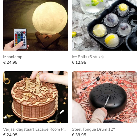
Maanlamp
Ice Balls (6 stuks)
€ 24,95
€ 12,95
Verjaardagstaart Escape Room Puzzle Box
Steel Tongue Drum 12''
€ 24,95
€ 39,95