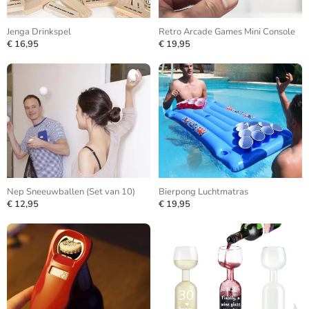
Jenga Drinkspel
Retro Arcade Games Mini Console
€ 16,95
€ 19,95
Nep Sneeuwballen (Set van 10)
Bierpong Luchtmatras
€ 12,95
€ 19,95