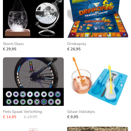
Storm Glass
Drinkopoly
€ 29,95
€ 26,95
Fiets Spaak Verlichting
Gitaar IJsblokjes
€ 14,95
€ 19,95
€ 9,95