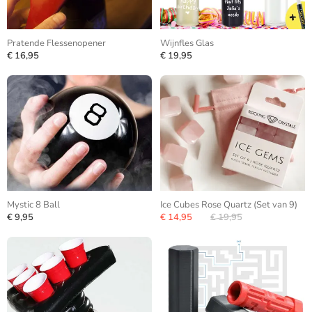
Pratende Flessenopener
Wijnfles Glas
€ 16,95
€ 19,95
Mystic 8 Ball
Ice Cubes Rose Quartz (Set van 9)
€ 9,95
€ 14,95
€ 19,95