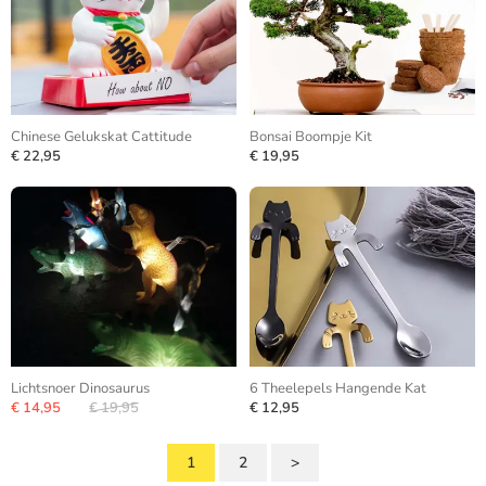
Chinese Gelukskat Cattitude
Bonsai Boompje Kit
€ 22,95
€ 19,95
Lichtsnoer Dinosaurus
6 Theelepels Hangende Kat
€ 14,95
€ 19,95
€ 12,95
1
2
>