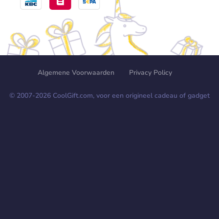
Algemene Voorwaarden
Privacy Policy
© 2007-
2026
CoolGift.com, voor een origineel cadeau of gadget