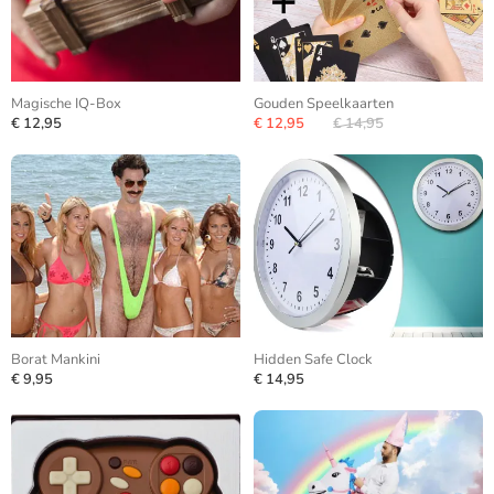
Magische IQ-Box
Gouden Speelkaarten
€ 12,95
€ 12,95
€ 14,95
Borat Mankini
Hidden Safe Clock
€ 9,95
€ 14,95