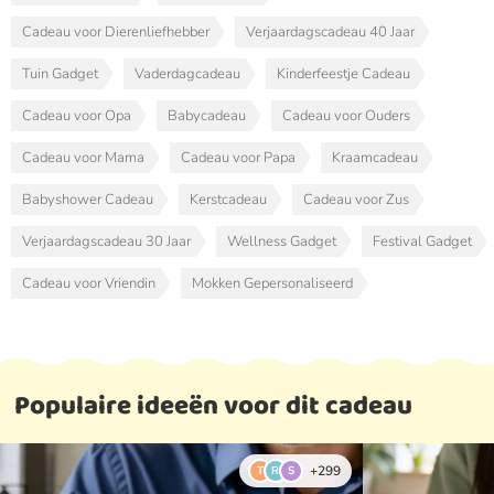
Cadeau voor Dierenliefhebber
Verjaardagscadeau 40 Jaar
Tuin Gadget
Vaderdagcadeau
Kinderfeestje Cadeau
Cadeau voor Opa
Babycadeau
Cadeau voor Ouders
Cadeau voor Mama
Cadeau voor Papa
Kraamcadeau
Babyshower Cadeau
Kerstcadeau
Cadeau voor Zus
Verjaardagscadeau 30 Jaar
Wellness Gadget
Festival Gadget
Cadeau voor Vriendin
Mokken Gepersonaliseerd
Populaire ideeën voor dit cadeau
+299
T
R
S