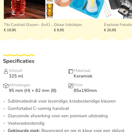
Tiki Cocktail Glazen - 6x410ml
Gitaar IJsblokjes
€ 19,95
€ 9,95
€ 20,95
Specificaties
Inhoud
Materiaal
325 ml
Keramiek
Afmetingen
Print
95 mm (H) × 82 mm (B)
85x190mm
Sublimatiedruk voor levendige, krasbestendige kleuren
Comfortabel C-vormig handvat
Glanzende afwerking voor een premium uitstraling
Vaatwasbestendig
Gekleurde mok:
Bovenrand en oor in kleur voor een stijlvol