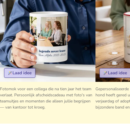
Laad idee
Laad idee
Fotomok voor een collega die na tien jaar het team
Gepersonaliseerde
verlaat. Persoonlijk afscheidscadeau met foto's van
hond heeft gered ui
teamuitjes en momenten die alleen jullie begrijpen
verjaardag of adop
— van kantoor tot kroeg.
bijzondere band en