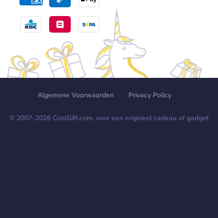
Algemene Voorwaarden
Privacy Policy
© 2007-
2026
CoolGift.com, voor een origineel cadeau of gadget