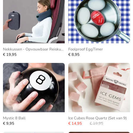
Nekkussen - Opvouwbaar Reiskussen
Foolproof EggTimer
€ 19,95
€ 8,95
Mystic 8 Ball
Ice Cubes Rose Quartz (Set van 9)
€ 9,95
€ 14,95
€ 19,95