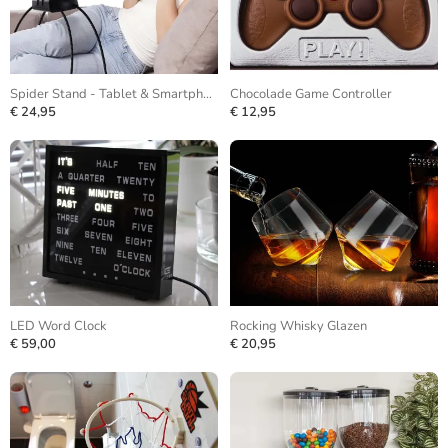
Spider Stand - Tablet & Smartphone
Chocolade Game Controller
€ 24,95
€ 12,95
LED Word Clock
Rocking Whisky Glazen
€ 59,00
€ 20,95