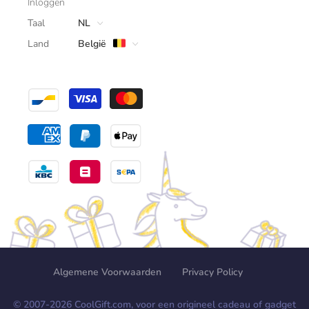
Inloggen
Taal
NL
Land
België
Algemene Voorwaarden
Privacy Policy
© 2007-
2026
CoolGift.com, voor een origineel cadeau of gadget