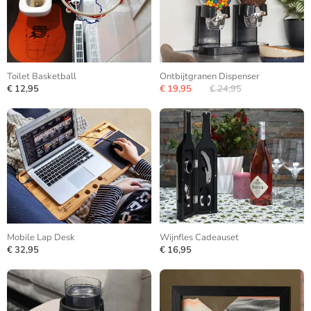
Toilet Basketball
Ontbijtgranen Dispenser
€ 12,95
€ 19,95
€ 24,95
Mobile Lap Desk
Wijnfles Cadeauset
€ 32,95
€ 16,95