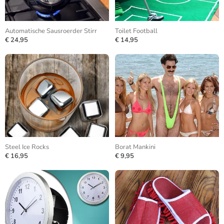
Automatische Sausroerder Stirr
Toilet Football
€ 24,95
€ 14,95
Steel Ice Rocks
Borat Mankini
€ 16,95
€ 9,95