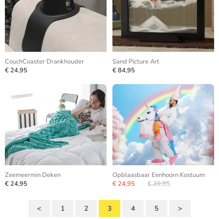
CouchCoaster Drankhouder
Sand Picture Art
€ 24,95
€ 84,95
Zeemeermin Deken
Opblaasbaar Eenhoorn Kostuum
€ 24,95
€ 24,95
€ 39,95
<
1
2
3
4
5
>