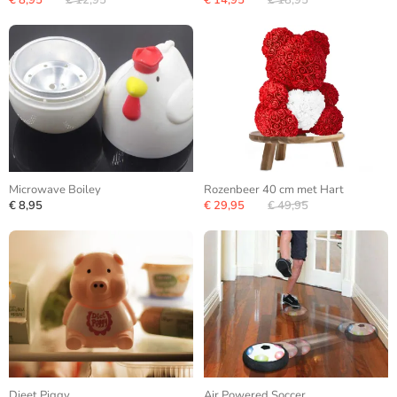
€ 8,95
€ 12,95
€ 14,95
€ 18,95
Microwave Boiley
Rozenbeer 40 cm met Hart
€ 8,95
€ 29,95
€ 49,95
Dieet Piggy
Air Powered Soccer