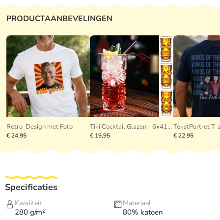
PRODUCTAANBEVELINGEN
Retro-Design met Foto
Tiki Cocktail Glazen - 6x410ml
TekstPortret T-s
€ 24,95
€ 19,95
€ 22,95
Specificaties
Kwaliteit
Materiaal
280 g/m²
80% katoen