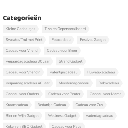
Categorieën
Kleine Cadeautjes
T-shirts Gepersonaliseerd
Sweater/Trui met Print
Fotocadeau
Festival Gadget
Cadeau voor Vriend
Cadeau voor Broer
Verjaardagscadeau 30 Jaar
Strand Gadget
Cadeau voor Vriendin
Valentijnscadeau
Huwelijkscadeau
Verjaardagscadeau 40 Jaar
Moederdagcadeau
Babycadeau
Cadeau voor Ouders
Cadeau voor Peuter
Cadeau voor Mama
Kraamcadeau
Bedankje Cadeau
Cadeau voor Zus
Bier en Wijn Gadget
Wellness Gadget
Vaderdagcadeau
Koken en BBQ Gadget
Cadeau voor Papa