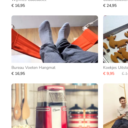
€ 16,95
€ 24,95
Bureau Voeten Hangmat
Koekjes Uitst
€ 16,95
€ 9,95
€ 1