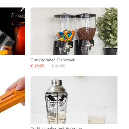
Ontbijtgranen Dispenser
€ 19,95
€ 24,95
Cocktailshaker met Recepten