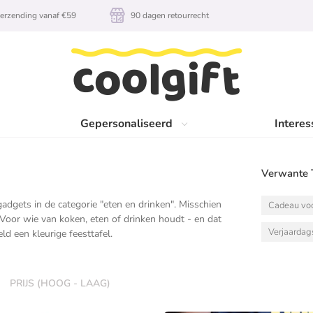
erzending vanaf €59
90 dagen retourrecht
Gepersonaliseerd
Interes
Verwante 
 gadgets in de categorie "eten en drinken". Misschien
Cadeau voo
 Voor wie van koken, eten of drinken houdt - en dat
Verjaarda
d een kleurige feesttafel.
PRIJS (HOOG - LAAG)