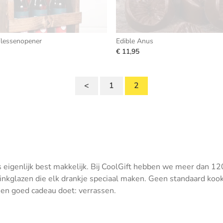
Flessenopener
Edible Anus
€ 11,95
<
1
2
 eigenlijk best makkelijk. Bij CoolGift hebben we meer dan 12
inkglazen die elk drankje speciaal maken. Geen standaard kook
 een goed cadeau doet: verrassen.