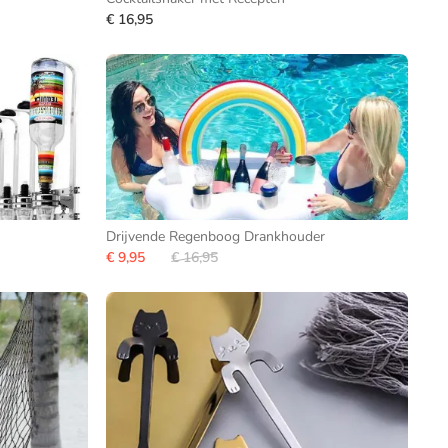
€ 16,95
Drijvende Regenboog Drankhouder
€ 9,95
€ 16,95