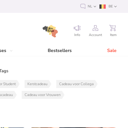
NL
BE
Info
Account
Item
ses
Bestsellers
Sale
Tags
r Student
Kerstcadeau
Cadeau voor Collega
gscadeau
Cadeau voor Vrouwen