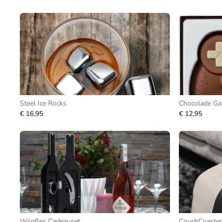
Steel Ice Rocks
Chocolade Ga
€ 16,95
€ 12,95
Wijnfles Cadeauset
CouchCoaster