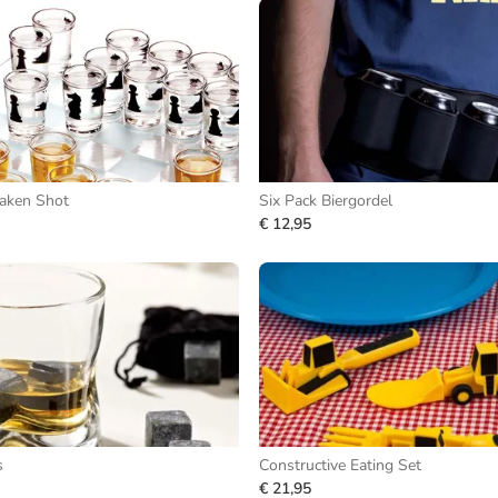
haken Shot
Six Pack Biergordel
€ 12,95
s
Constructive Eating Set
€ 21,95